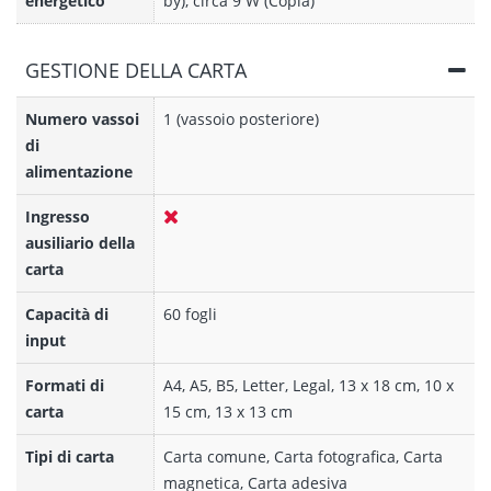
energetico
by), circa 9 W (Copia)
GESTIONE DELLA CARTA
Numero vassoi
1 (vassoio posteriore)
di
alimentazione
Ingresso
ausiliario della
carta
Capacità di
60 fogli
input
Formati di
A4, A5, B5, Letter, Legal, 13 x 18 cm, 10 x
carta
15 cm, 13 x 13 cm
Tipi di carta
Carta comune, Carta fotografica, Carta
magnetica, Carta adesiva