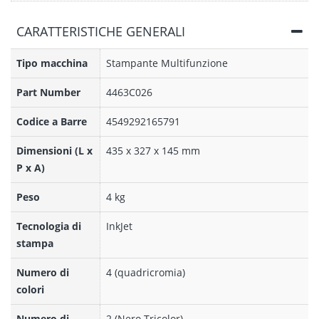
CARATTERISTICHE GENERALI
Tipo macchina
Stampante Multifunzione
Part Number
4463C026
Codice a Barre
4549292165791
Dimensioni (L x
435 x 327 x 145 mm
P x A)
Peso
4 kg
Tecnologia di
InkJet
stampa
Numero di
4 (quadricromia)
colori
Numero di
2 (Nero Tricolor)