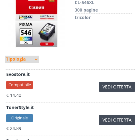
CL-546XL
300 pagine
tricolor
Evostore.it
Compatibile
VEDI OFFERTA
€ 14.40
TonerStyle.it
Originale
VEDI OFFERTA
€ 24.89