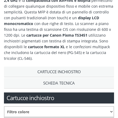
2,4 GHz
e la
compatibilità con AirPrint e Mopria
permettono
di collegare qualunque dispositivo fisso e mobile con estrema
semplicità. Questa MFP è dotata di un pannello di controllo
con pulsanti tradizionali (non touch) e un
display LCD
monocromatico
con due righe di testo. Lo scanner a piano
fisso ha una testina di scansione CIS con risoluzione di 600 x
1200 dpi. Le
cartucce per Canon Pixma TS3451
utilizzano
inchiostri pigmentati con testina di stampa integrata. Sono
disponibili le
cartucce formato XL
e le confezioni multipack
che includono la cartuccia del nero (PG-545) e la cartuccia
tricolor (CL-546).
CARTUCCE INCHIOSTRO
SCHEDA TECNICA
Cartucce inchiostro