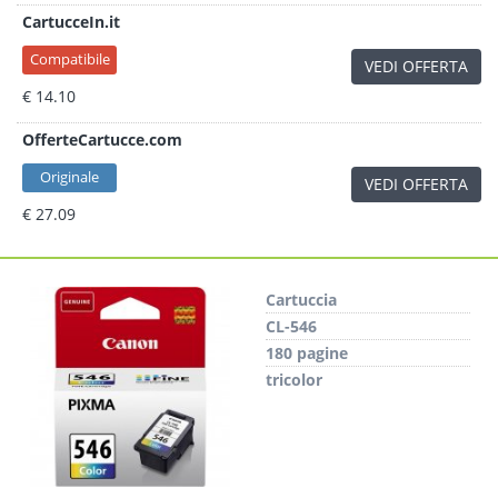
CartucceIn.it
Compatibile
VEDI OFFERTA
€ 14.10
OfferteCartucce.com
Originale
VEDI OFFERTA
€ 27.09
Cartuccia
CL-546
180 pagine
tricolor