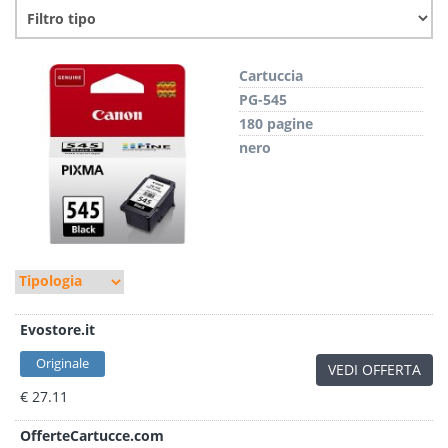
Cartuccia
PG-545
180 pagine
nero
Evostore.it
Originale
VEDI OFFERTA
€ 27.11
OfferteCartucce.com