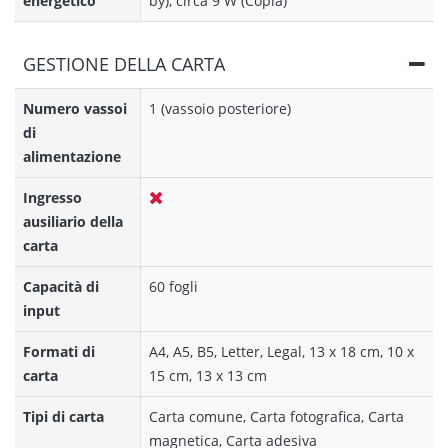
energetico
by), circa 9 W (Copia)
GESTIONE DELLA CARTA
Numero vassoi
1 (vassoio posteriore)
di
alimentazione
Ingresso
ausiliario della
carta
Capacità di
60 fogli
input
Formati di
A4, A5, B5, Letter, Legal, 13 x 18 cm, 10 x
carta
15 cm, 13 x 13 cm
Tipi di carta
Carta comune, Carta fotografica, Carta
magnetica, Carta adesiva