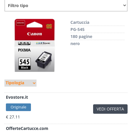
Cartuccia
PG-545
180 pagine
nero
Evostore.it
Originale
VEDI OFFERTA
€ 27.11
OfferteCartucce.com