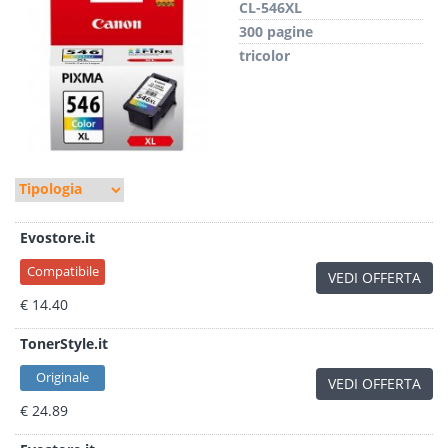
CL-546XL
300 pagine
tricolor
Evostore.it
Compatibile
VEDI OFFERTA
€ 14.40
TonerStyle.it
Originale
VEDI OFFERTA
€ 24.89