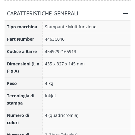
CARATTERISTICHE GENERALI
Tipo macchina
Stampante Multifunzione
Part Number
4463C046
Codice a Barre
4549292165913
Dimensioni (L x
435 x 327 x 145 mm
P x A)
Peso
4 kg
Tecnologia di
InkJet
stampa
Numero di
4 (quadricromia)
colori
Numero di
2 (Nero Tricolor)