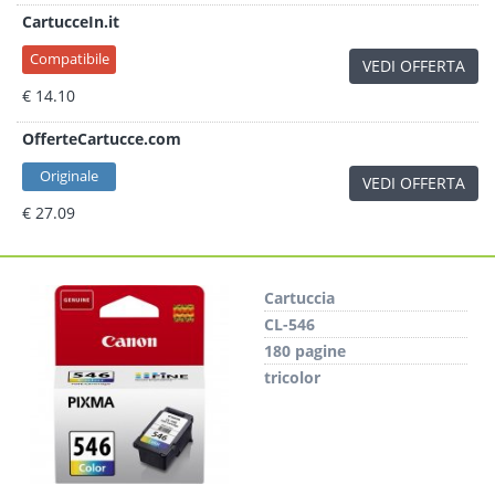
CartucceIn.it
Compatibile
VEDI OFFERTA
€ 14.10
OfferteCartucce.com
Originale
VEDI OFFERTA
€ 27.09
Cartuccia
CL-546
180 pagine
tricolor