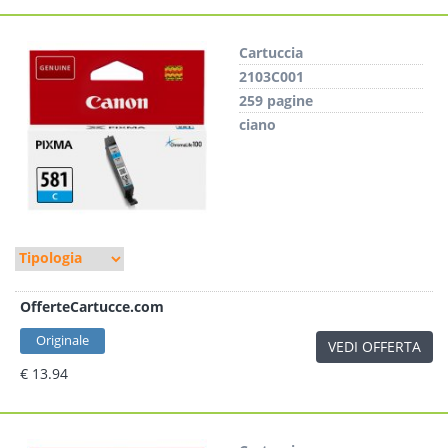
Cartuccia
2103C001
259 pagine
ciano
OfferteCartucce.com
Originale
VEDI OFFERTA
€ 13.94