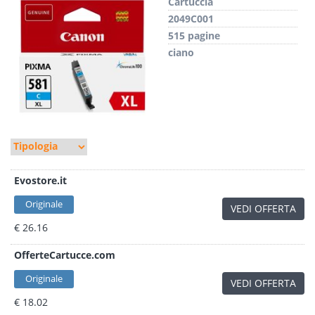
Cartuccia
2049C001
515 pagine
ciano
Evostore.it
Originale
VEDI OFFERTA
€ 26.16
OfferteCartucce.com
Originale
VEDI OFFERTA
€ 18.02