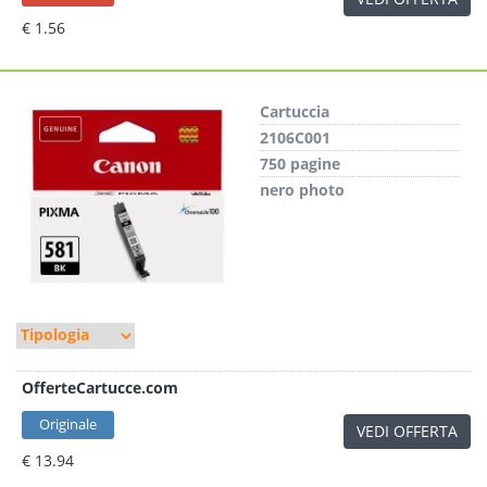
€ 1.56
Cartuccia
2106C001
750 pagine
nero photo
OfferteCartucce.com
Originale
VEDI OFFERTA
€ 13.94