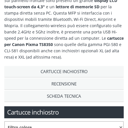
Sul pannello frontale sono presenti un grande
display LCD
touch-screen da 4,3"
e un
lettore di memorie SD
per la
stampa diretta senza PC. Questa MFP si interfaccia con i
dispositivi mobili tramite Bluetooth, Wi-Fi Direct, Airprint e
Mopria. Il collegamento wireless può essere configurato sulle
bande 2.4GHz e 5Ghz inoltre, è presente una porta USB Hi-
speed per la connessione diretta ad un computer. Le
cartucce
per Canon Pixma TS8350
sono quelle della gamma PGI-580 e
CLI-581 disponibili anche con inchiostri opzionali XL (ad alta
resa) e XXL (ad altissima resa).
CARTUCCE INCHIOSTRO
RECENSIONE
SCHEDA TECNICA
Cartucce inchiostro