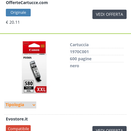
OfferteCartucce.com
Originale
VEDI OFFERTA
€ 20.11
Cartuccia
1970C001
600 pagine
nero
Evostore.it
Compatibile
VEDI OFFERTA