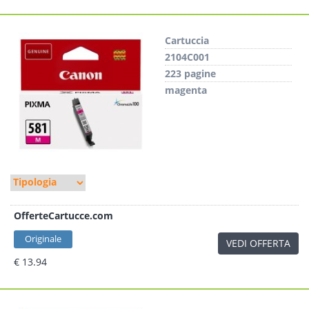
Cartuccia
2104C001
223 pagine
magenta
OfferteCartucce.com
Originale
VEDI OFFERTA
€ 13.94