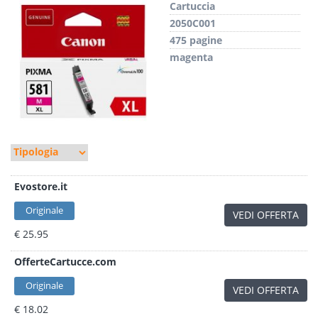
Cartuccia
2050C001
475 pagine
magenta
Evostore.it
Originale
VEDI OFFERTA
€ 25.95
OfferteCartucce.com
Originale
VEDI OFFERTA
€ 18.02