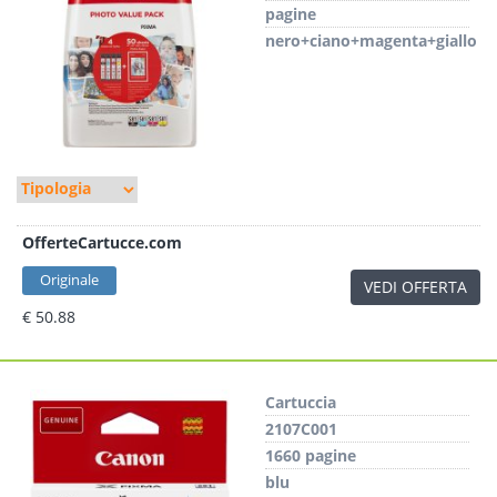
pagine
nero+ciano+magenta+giallo
OfferteCartucce.com
Originale
VEDI OFFERTA
€ 50.88
Cartuccia
2107C001
1660 pagine
blu