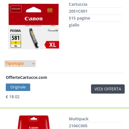
Cartuccia
2051C001
515 pagine
giallo
OfferteCartucce.com
Originale
VEDI OFFERTA
€ 18.02
Multipack
2106C005