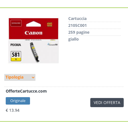
Cartuccia
2105C001
259 pagine
giallo
OfferteCartucce.com
Originale
VEDI OFFERTA
€ 13.94