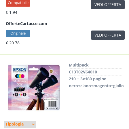
Compatibile
VEDI OFFERTA
€ 1.94
OfferteCartucce.com
Originale
VEDI OFFERTA
€ 20.78
Multipack
C13T02V64010
210 + 3x160 pagine
nero+ciano+magenta+giallo