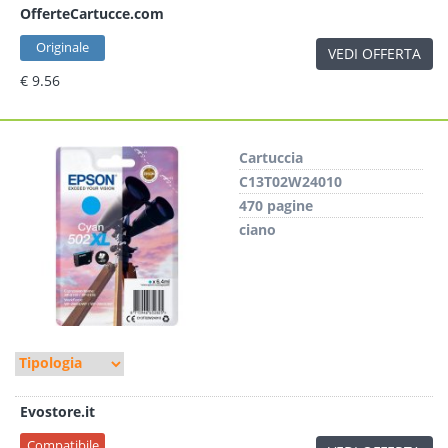
OfferteCartucce.com
Originale
VEDI OFFERTA
€ 9.56
Cartuccia
C13T02W24010
470 pagine
ciano
Evostore.it
Compatibile