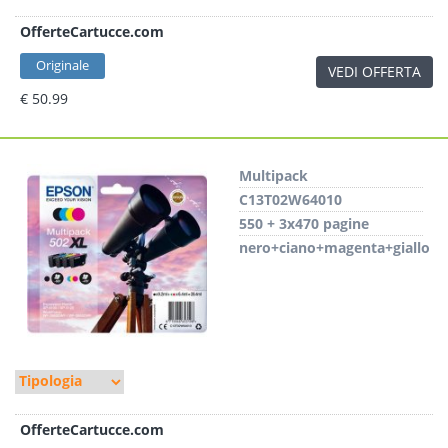
OfferteCartucce.com
Originale
VEDI OFFERTA
€ 50.99
Multipack
C13T02W64010
550 + 3x470 pagine
nero+ciano+magenta+giallo
OfferteCartucce.com