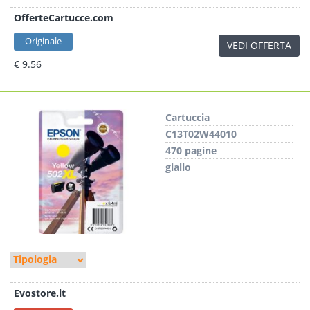
OfferteCartucce.com
Originale
VEDI OFFERTA
€ 9.56
Cartuccia
C13T02W44010
470 pagine
giallo
Evostore.it