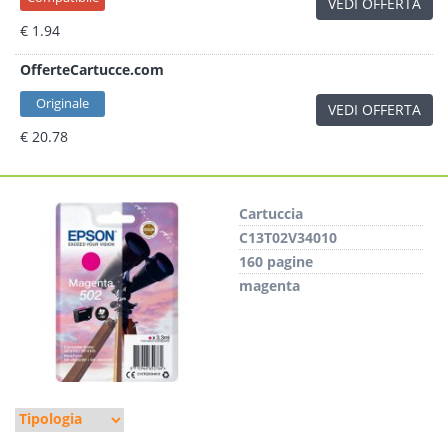
VEDI OFFERTA
€ 1.94
OfferteCartucce.com
Originale
VEDI OFFERTA
€ 20.78
Cartuccia
C13T02V34010
160 pagine
magenta