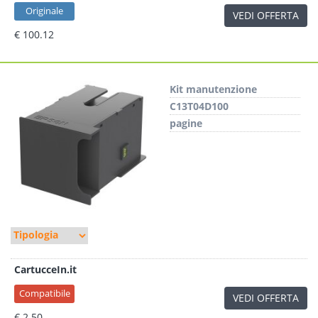
Originale
VEDI OFFERTA
€ 100.12
Kit manutenzione
C13T04D100
pagine
CartucceIn.it
Compatibile
VEDI OFFERTA
€ 2.50