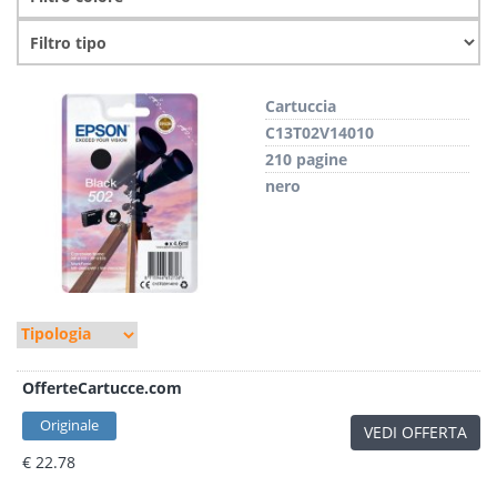
Cartuccia
C13T02V14010
210 pagine
nero
OfferteCartucce.com
Originale
VEDI OFFERTA
€ 22.78