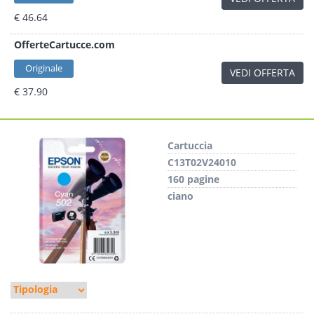
€ 46.64
OfferteCartucce.com
Originale
VEDI OFFERTA
€ 37.90
Cartuccia
C13T02V24010
160 pagine
ciano