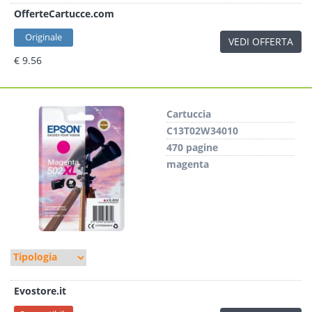
OfferteCartucce.com
Originale
VEDI OFFERTA
€ 9.56
Cartuccia
C13T02W34010
470 pagine
magenta
Evostore.it