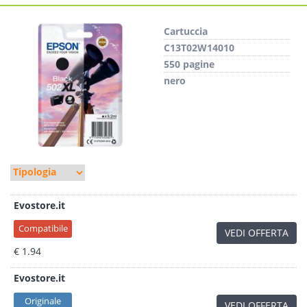
Cartuccia
C13T02W14010
550 pagine
nero
Evostore.it
Compatibile
VEDI OFFERTA
€ 1.94
Evostore.it
Originale
VEDI OFFERTA