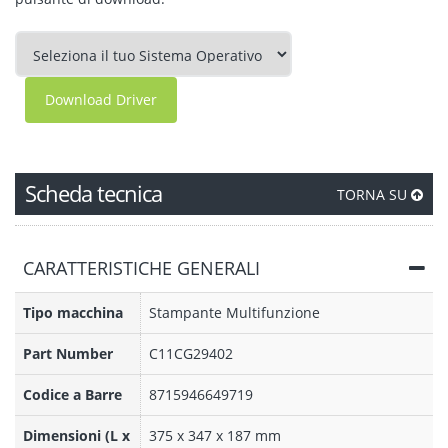
Download Driver
Scheda tecnica
TORNA SU
CARATTERISTICHE GENERALI
Tipo macchina
Stampante Multifunzione
Part Number
C11CG29402
Codice a Barre
8715946649719
Dimensioni (L x
375‎ x 347 x 187 mm