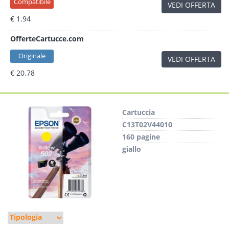
Compatibile
VEDI OFFERTA
€ 1.94
OfferteCartucce.com
Originale
VEDI OFFERTA
€ 20.78
Cartuccia
C13T02V44010
160 pagine
giallo