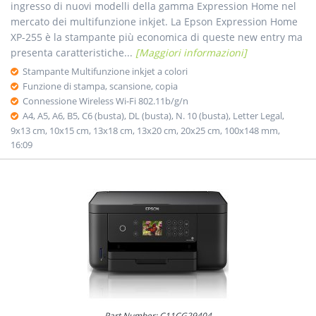
ingresso di nuovi modelli della gamma Expression Home nel
mercato dei multifunzione inkjet. La Epson Expression Home
XP-255 è la stampante più economica di queste new entry ma
presenta caratteristiche...
[Maggiori informazioni]
Stampante Multifunzione inkjet a colori
Funzione di stampa, scansione, copia
Connessione Wireless Wi-Fi 802.11b/g/n
A4, A5, A6, B5, C6 (busta), DL (busta), N. 10 (busta), Letter Legal,
9x13 cm, 10x15 cm, 13x18 cm, 13x20 cm, 20x25 cm, 100x148 mm,
16:09
Part Number: C11CG29404