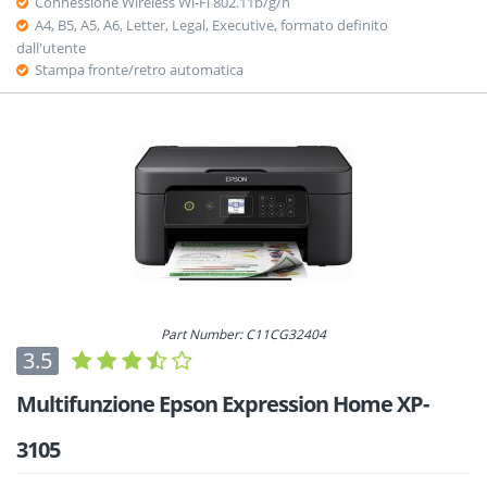
Connessione Wireless Wi-Fi 802.11b/g/n
A4, B5, A5, A6, Letter, Legal, Executive, formato definito
dall'utente
Stampa fronte/retro automatica
Part Number: C11CG32404
3.5
Multifunzione Epson Expression Home XP-
3105