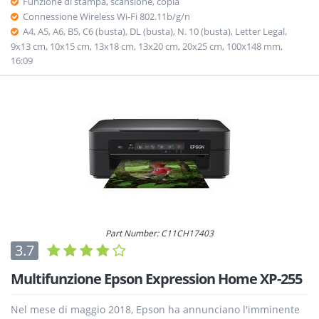
Funzione di stampa, scansione, copia
Connessione Wireless Wi-Fi 802.11b/g/n
A4, A5, A6, B5, C6 (busta), DL (busta), N. 10 (busta), Letter Legal,
9x13 cm, 10x15 cm, 13x18 cm, 13x20 cm, 20x25 cm, 100x148 mm,
16:09
Part Number: C11CH17403
3.7
Multifunzione Epson Expression Home XP-255
Nel mese di maggio 2018, Epson ha annunciano l'imminente