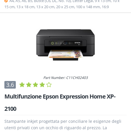
A4, A5, A6, B5, Buste (C6, DL, No. 10), Letter Legal, 9 x 13 cm, 10 x
15 cm, 13 x 18 cm, 13 x 20 cm, 20 x 25 cm, 100 x 148 mm, 16:9
Part Number: C11CH02403
3.6
Multifunzione Epson Expression Home XP-
2100
Stampante inkjet progettata per conciliare le esigenze degli
utenti privati con un occhio di riguardo al prezzo. La