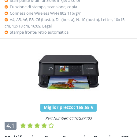
Stampante Multifunzione inkjet a colori
Funzione di stampa, scansione, copia
Connessione Wireless Wi-Fi 802.11b/g/n
A4, A5, A6, B5, C6 (busta), DL (busta), N. 10 (busta), Letter, 10x15
cm, 13x18 cm, 16:09, Legal
Stampa fronte/retro automatica
Miglior prezzo: 155.55 €
Part Number: C11CG97403
4.1