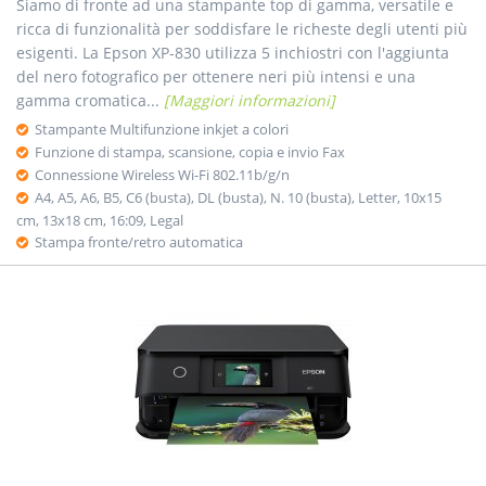
Siamo di fronte ad una stampante top di gamma, versatile e
ricca di funzionalità per soddisfare le richeste degli utenti più
esigenti. La Epson XP-830 utilizza 5 inchiostri con l'aggiunta
del nero fotografico per ottenere neri più intensi e una
gamma cromatica...
[Maggiori informazioni]
Stampante Multifunzione inkjet a colori
Funzione di stampa, scansione, copia e invio Fax
Connessione Wireless Wi-Fi 802.11b/g/n
A4, A5, A6, B5, C6 (busta), DL (busta), N. 10 (busta), Letter, 10x15
cm, 13x18 cm, 16:09, Legal
Stampa fronte/retro automatica