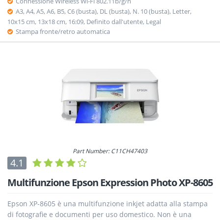
Connessione Wireless Wi-Fi 802.11b/g/n
A3, A4, A5, A6, B5, C6 (busta), DL (busta), N. 10 (busta), Letter,
10x15 cm, 13x18 cm, 16:09, Definito dall'utente, Legal
Stampa fronte/retro automatica
Part Number: C11CH47403
4.1
Multifunzione Epson Expression Photo XP-8605
Epson XP-8605 è una multifunzione inkjet adatta alla stampa
di fotografie e documenti per uso domestico. Non è una