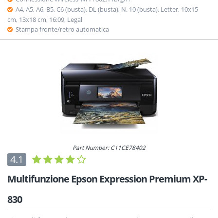
A4, A5, A6, B5, C6 (busta), DL (busta), N. 10 (busta), Letter, 10x15
cm, 13x18 cm, 16:09, Legal
Stampa fronte/retro automatica
Part Number: C11CE78402
4.1
Multifunzione Epson Expression Premium XP-
830