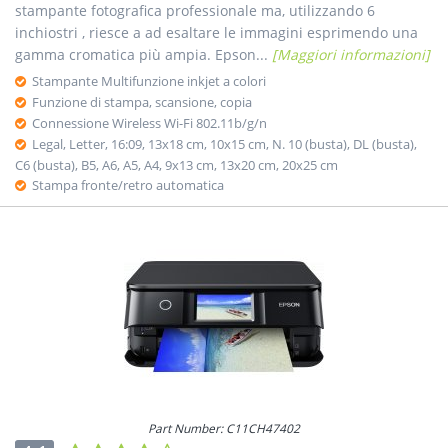
stampante fotografica professionale ma, utilizzando 6
inchiostri , riesce a ad esaltare le immagini esprimendo una
gamma cromatica più ampia. Epson...
[Maggiori informazioni]
Stampante Multifunzione inkjet a colori
Funzione di stampa, scansione, copia
Connessione Wireless Wi-Fi 802.11b/g/n
Legal, Letter, 16:09, 13x18 cm, 10x15 cm, N. 10 (busta), DL (busta),
C6 (busta), B5, A6, A5, A4, 9x13 cm, 13x20 cm, 20x25 cm
Stampa fronte/retro automatica
Part Number: C11CH47402