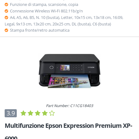
Funzione di stampa, scansione, copia
Connessione Wireless Wi-Fi 802.11b/g/n
A4, A5, A6, B5, N. 10 (busta), Letter, 10x15 cm, 13x18 cm, 16:09,
Legal, 9x13 cm, 13x20 cm, 20x25 cm, DL (busta), C6 (busta)
Stampa fronte/retro automatica
Part Number: C11CG18403
3.9
Multifunzione Epson Expression Premium XP-
6000