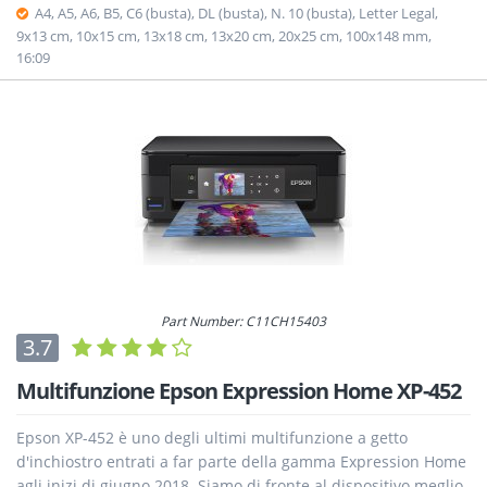
A4, A5, A6, B5, C6 (busta), DL (busta), N. 10 (busta), Letter Legal,
9x13 cm, 10x15 cm, 13x18 cm, 13x20 cm, 20x25 cm, 100x148 mm,
16:09
Part Number: C11CH15403
3.7
Multifunzione Epson Expression Home XP-452
Epson XP-452 è uno degli ultimi multifunzione a getto
d'inchiostro entrati a far parte della gamma Expression Home
agli inizi di giugno 2018. Siamo di fronte al dispositivo meglio