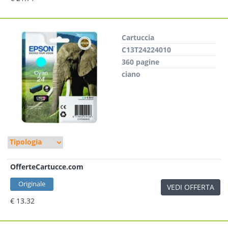
Cartuccia
C13T24224010
360 pagine
ciano
OfferteCartucce.com
Originale
VEDI OFFERTA
€ 13.32