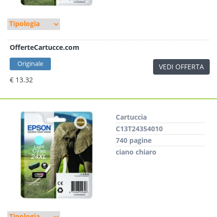
OfferteCartucce.com
Originale
VEDI OFFERTA
€ 13.32
Cartuccia
C13T24354010
740 pagine
ciano chiaro