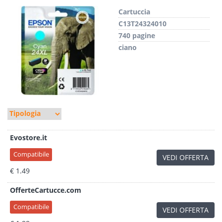
Cartuccia
C13T24324010
740 pagine
ciano
Evostore.it
Compatibile
VEDI OFFERTA
€ 1.49
OfferteCartucce.com
Compatibile
VEDI OFFERTA