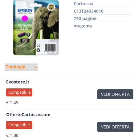
Cartuccia
C13T24334010
740 pagine
magenta
Evostore.it
Compatibile
VEDI OFFERTA
€ 1.49
OfferteCartucce.com
Compatibile
VEDI OFFERTA
€ 1.88