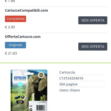
€ 1.88
CartucceCompatibili.com
Compatibile
VEDI OFFERTA
€ 2.00
OfferteCartucce.com
Originale
VEDI OFFERTA
€ 21.83
Cartuccia
C13T24254010
360 pagine
ciano chiaro