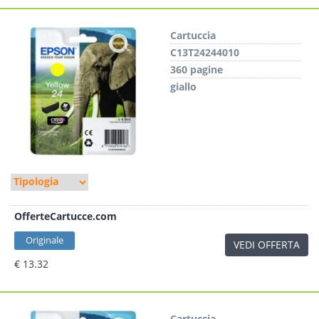
Cartuccia
C13T24244010
360 pagine
giallo
OfferteCartucce.com
Originale
VEDI OFFERTA
€ 13.32
Cartuccia