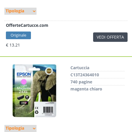
OfferteCartucce.com
Originale
VEDI OFFERTA
€ 13.21
Cartuccia
C13T24364010
740 pagine
magenta chiaro