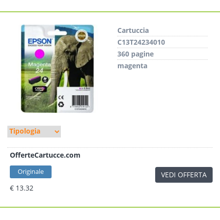
Cartuccia
C13T24234010
360 pagine
magenta
OfferteCartucce.com
Originale
VEDI OFFERTA
€ 13.32