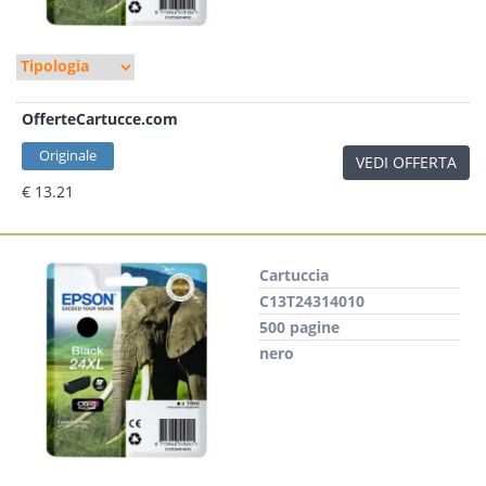
OfferteCartucce.com
Originale
VEDI OFFERTA
€ 13.21
Cartuccia
C13T24314010
500 pagine
nero