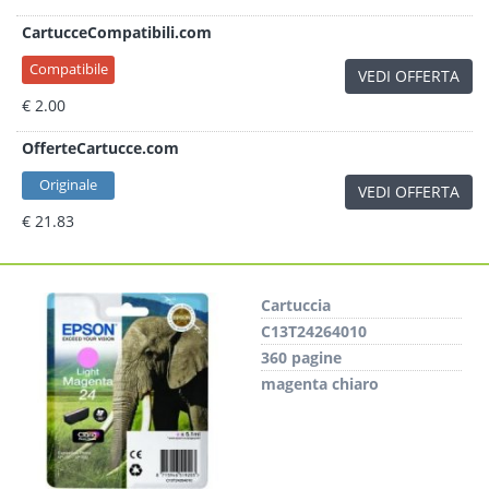
CartucceCompatibili.com
Compatibile
VEDI OFFERTA
€ 2.00
OfferteCartucce.com
Originale
VEDI OFFERTA
€ 21.83
Cartuccia
C13T24264010
360 pagine
magenta chiaro