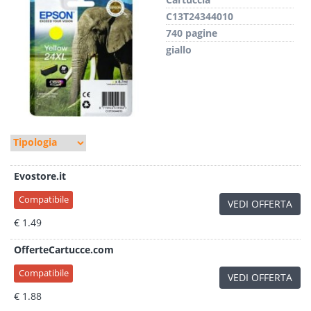
C13T24344010
740 pagine
giallo
Evostore.it
Compatibile
VEDI OFFERTA
€ 1.49
OfferteCartucce.com
Compatibile
VEDI OFFERTA
€ 1.88