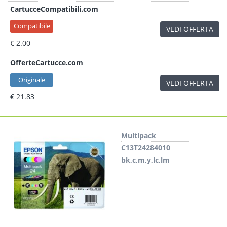
CartucceCompatibili.com
Compatibile
VEDI OFFERTA
€ 2.00
OfferteCartucce.com
Originale
VEDI OFFERTA
€ 21.83
Multipack
C13T24284010
bk,c,m,y,lc,lm