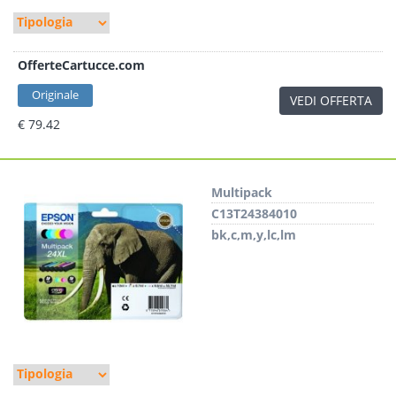
OfferteCartucce.com
Originale
VEDI OFFERTA
€ 79.42
Multipack
C13T24384010
bk,c,m,y,lc,lm