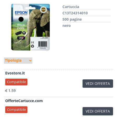
Cartuccia
C13T24314010
500 pagine
nero
Evostore.it
Compatibile
VEDI OFFERTA
€ 1.59
OfferteCartucce.com
Compatibile
VEDI OFFERTA