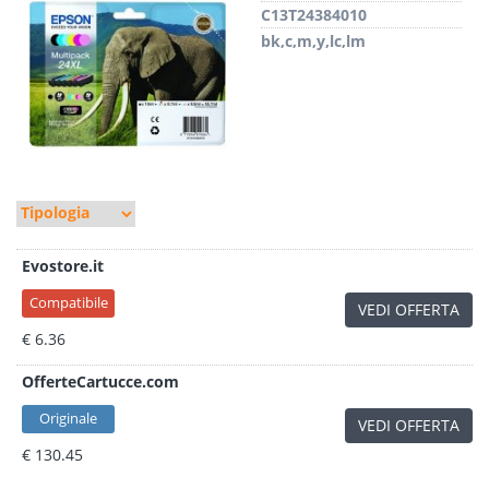
C13T24384010
bk,c,m,y,lc,lm
Evostore.it
Compatibile
VEDI OFFERTA
€ 6.36
OfferteCartucce.com
Originale
VEDI OFFERTA
€ 130.45