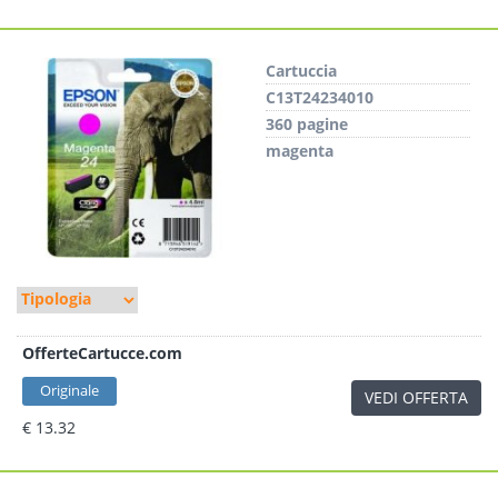
Cartuccia
C13T24234010
360 pagine
magenta
OfferteCartucce.com
Originale
VEDI OFFERTA
€ 13.32