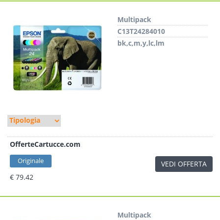
Multipack
C13T24284010
bk,c,m,y,lc,lm
OfferteCartucce.com
Originale
VEDI OFFERTA
€ 79.42
Multipack