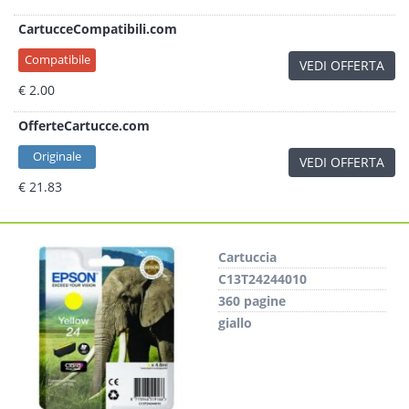
CartucceCompatibili.com
Compatibile
VEDI OFFERTA
€ 2.00
OfferteCartucce.com
Originale
VEDI OFFERTA
€ 21.83
Cartuccia
C13T24244010
360 pagine
giallo