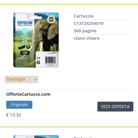
Cartuccia
C13T24254010
360 pagine
ciano chiaro
OfferteCartucce.com
Originale
VEDI OFFERTA
€ 13.32