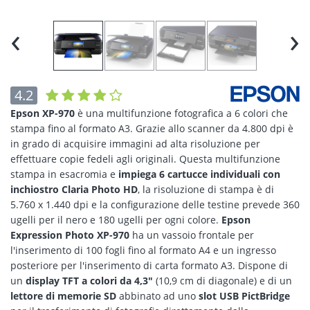
‹
›
4.2
Epson XP-970
è una multifunzione fotografica a 6 colori che
stampa fino al formato A3. Grazie allo scanner da 4.800 dpi è
in grado di acquisire immagini ad alta risoluzione per
effettuare copie fedeli agli originali. Questa multifunzione
stampa in esacromia e
impiega 6 cartucce individuali con
inchiostro Claria Photo HD
, la risoluzione di stampa è di
5.760 x 1.440 dpi e la configurazione delle testine prevede 360
ugelli per il nero e 180 ugelli per ogni colore.
Epson
Expression Photo XP-970
ha un vassoio frontale per
l'inserimento di 100 fogli fino al formato A4 e un ingresso
posteriore per l'inserimento di carta formato A3. Dispone di
un
display TFT a colori da 4,3"
(10,9 cm di diagonale) e di un
lettore di memorie SD
abbinato ad uno
slot USB PictBridge