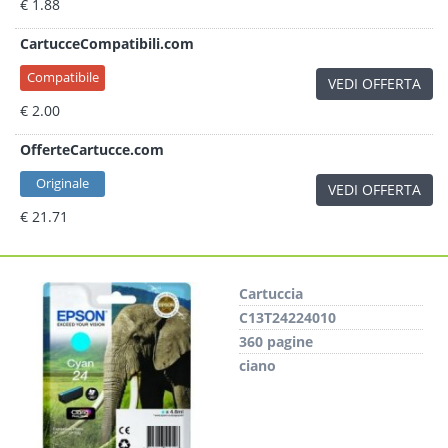
€ 1.88
CartucceCompatibili.com
Compatibile
VEDI OFFERTA
€ 2.00
OfferteCartucce.com
Originale
VEDI OFFERTA
€ 21.71
Cartuccia
C13T24224010
360 pagine
ciano