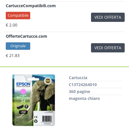
CartucceCompatibili.com
Compatibile
VEDI OFFERTA
€ 2.00
OfferteCartucce.com
Originale
VEDI OFFERTA
€ 21.83
Cartuccia
C13T24264010
360 pagine
magenta chiaro