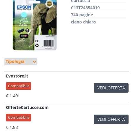
Cartuccia
C13T24354010
740 pagine
ciano chiaro
Evostore.it
Compatibile
VEDI OFFERTA
€ 1.49
OfferteCartucce.com
Compatibile
VEDI OFFERTA
€ 1.88