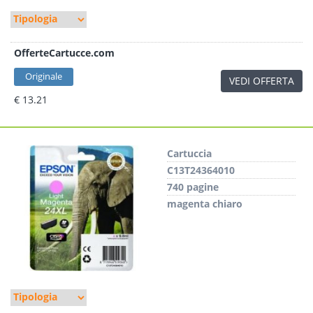
OfferteCartucce.com
Originale
VEDI OFFERTA
€ 13.21
Cartuccia
C13T24364010
740 pagine
magenta chiaro