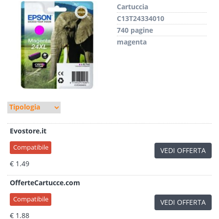
Cartuccia
C13T24334010
740 pagine
magenta
Evostore.it
Compatibile
VEDI OFFERTA
€ 1.49
OfferteCartucce.com
Compatibile
VEDI OFFERTA
€ 1.88