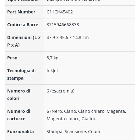
Part Number
C11CH45402
Codice a Barre
8715946668338
Dimensioni (L x
47,9 x 35,6 x 14,8 cm
P x A)
Peso
8,7 kg
Tecnologia di
InkJet
stampa
Numero di
6 (esacromia)
colori
Numero di
6 (Nero, Ciano, Ciano chiaro, Magenta,
cartucce
Magenta chiaro, Giallo)
Funzionalità
Stampa, Scansione, Copia