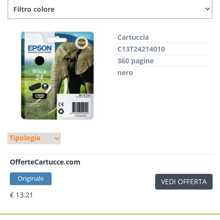
Cartuccia
C13T24214010
360 pagine
nero
OfferteCartucce.com
Originale
VEDI OFFERTA
€ 13.21