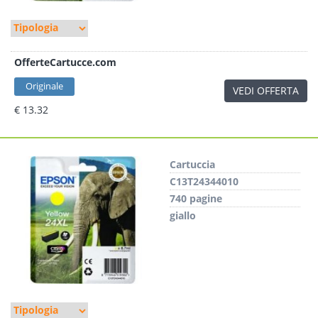
OfferteCartucce.com
Originale
VEDI OFFERTA
€ 13.32
Cartuccia
C13T24344010
740 pagine
giallo