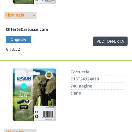
OfferteCartucce.com
Originale
VEDI OFFERTA
€ 13.32
Cartuccia
C13T24324010
740 pagine
ciano