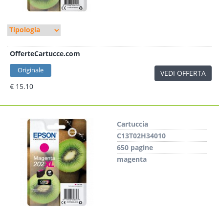
OfferteCartucce.com
Originale
VEDI OFFERTA
€ 15.10
Cartuccia
C13T02H34010
650 pagine
magenta