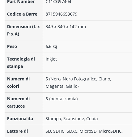
Part Number
C11CG97404
Codice a Barre
8715946653679
Dimensioni (L x
349‎ x 340 x 142 mm
P x A)
Peso
6,6 kg
Tecnologia di
InkJet
stampa
Numero di
5 (Nero, Nero Fotografico, Ciano,
colori
Magenta, Giallo)
Numero di
5 (pentacromia)
cartucce
Funzionalità
Stampa, Scansione, Copia
Lettore di
SD, SDHC, SDXC, MicroSD, MicroSDHC,