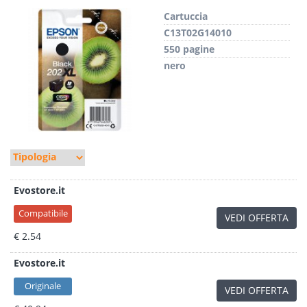
Cartuccia
C13T02G14010
550 pagine
nero
Evostore.it
Compatibile
VEDI OFFERTA
€ 2.54
Evostore.it
Originale
VEDI OFFERTA