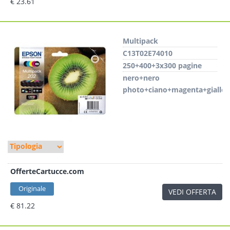
€ 23.61
Multipack
C13T02E74010
250+400+3x300 pagine
nero+nero
photo+ciano+magenta+giallo
OfferteCartucce.com
Originale
VEDI OFFERTA
€ 81.22