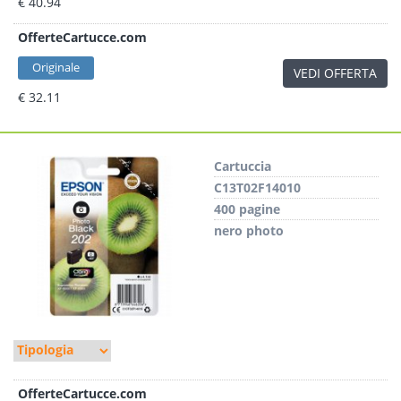
€ 40.94
OfferteCartucce.com
Originale
VEDI OFFERTA
€ 32.11
Cartuccia
C13T02F14010
400 pagine
nero photo
OfferteCartucce.com