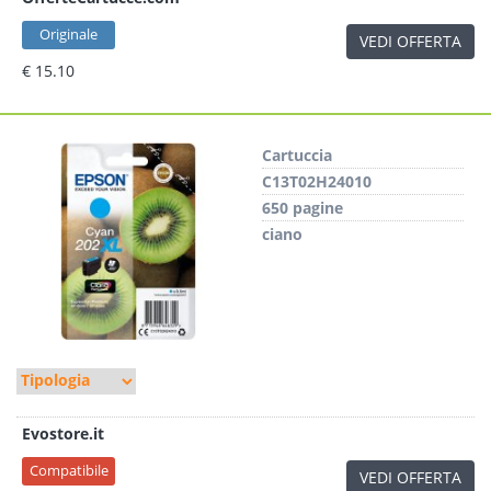
Originale
VEDI OFFERTA
€ 15.10
Cartuccia
C13T02H24010
650 pagine
ciano
Evostore.it
Compatibile
VEDI OFFERTA