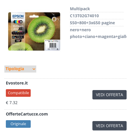
Multipack
C13T02G74010
550+800+3x650 pagine
nero+nero
photo+ciano+magenta+giallo
Evostore.it
Compatibile
VEDI OFFERTA
€ 7.32
OfferteCartucce.com
Originale
VEDI OFFERTA