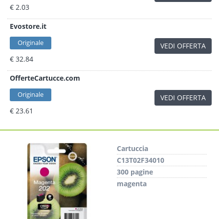
€ 2.03
Evostore.it
Originale
VEDI OFFERTA
€ 32.84
OfferteCartucce.com
Originale
VEDI OFFERTA
€ 23.61
Cartuccia
C13T02F34010
300 pagine
magenta