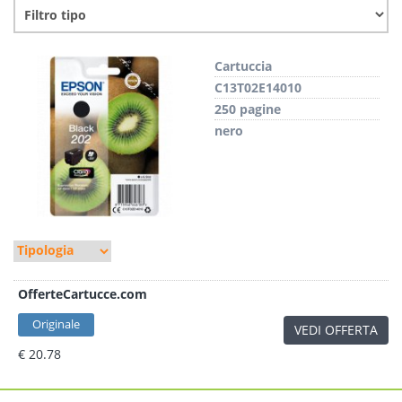
Cartuccia
C13T02E14010
250 pagine
nero
OfferteCartucce.com
Originale
VEDI OFFERTA
€ 20.78