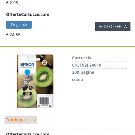
€ 2.03
OfferteCartucce.com
Originale
VEDI OFFERTA
€ 24.55
Cartuccia
C13T02F24010
300 pagine
ciano
OfferteCartucce.com