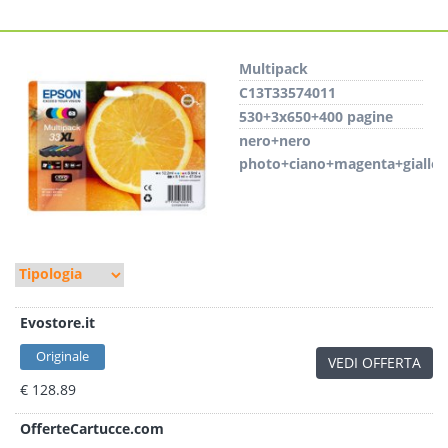
Multipack
C13T33574011
530+3x650+400 pagine
nero+nero
photo+ciano+magenta+giallo
Evostore.it
Originale
VEDI OFFERTA
€ 128.89
OfferteCartucce.com