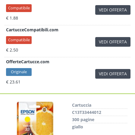
Compatibile
VEDI OFFERTA
€ 1.88
CartucceCompatibili.com
Compatibile
VEDI OFFERTA
€ 2.50
OfferteCartucce.com
Originale
VEDI OFFERTA
€ 23.61
Cartuccia
C13T33444012
300 pagine
giallo