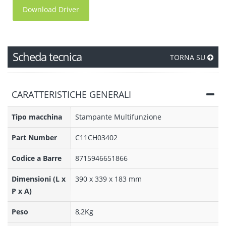
Download Driver
Scheda tecnica
TORNA SU
CARATTERISTICHE GENERALI
Tipo macchina
Stampante Multifunzione
Part Number
C11CH03402
Codice a Barre
8715946651866
Dimensioni (L x
390‎ x 339 x 183 mm
P x A)
Peso
8,2Kg