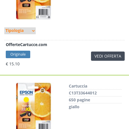
OfferteCartucce.com
Originale
VEDI OFFERTA
€ 15.10
Cartuccia
C13T33644012
650 pagine
giallo