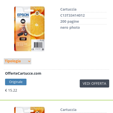
Cartuccia
C13T33414012
200 pagine
nero photo
OfferteCartucce.com
Originale
VEDI OFFERTA
€ 15.22
Cartuccia