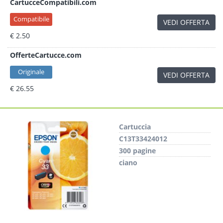
CartucceCompatibili.com
Compatibile
VEDI OFFERTA
€ 2.50
OfferteCartucce.com
Originale
VEDI OFFERTA
€ 26.55
Cartuccia
C13T33424012
300 pagine
ciano