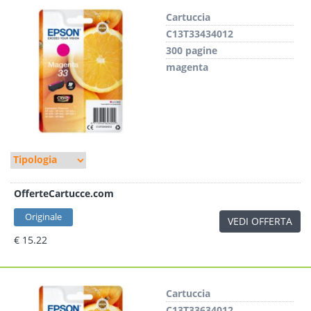
Cartuccia
C13T33434012
300 pagine
magenta
OfferteCartucce.com
Originale
VEDI OFFERTA
€ 15.22
Cartuccia
C13T33634012