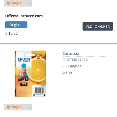
OfferteCartucce.com
Originale
VEDI OFFERTA
€ 15.22
Cartuccia
C13T33624012
650 pagine
ciano