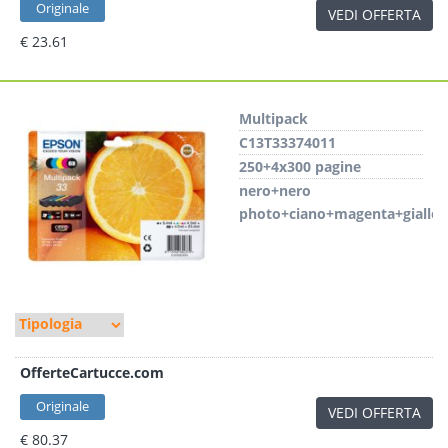
Originale
VEDI OFFERTA
€ 23.61
Multipack
C13T33374011
250+4x300 pagine
nero+nero
photo+ciano+magenta+giallo
OfferteCartucce.com
Originale
VEDI OFFERTA
€ 80.37