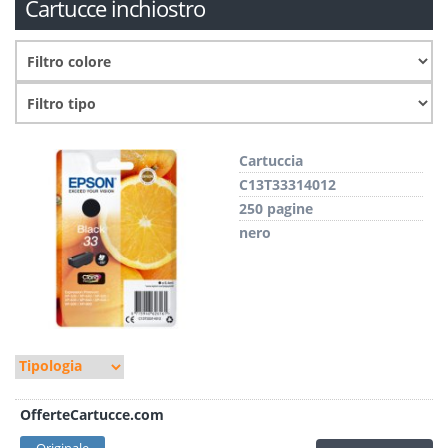
Cartucce inchiostro
Cartuccia
C13T33314012
250 pagine
nero
OfferteCartucce.com