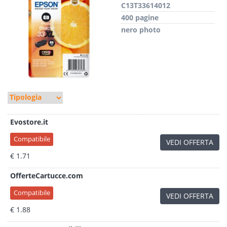
C13T33614012
400 pagine
nero photo
Evostore.it
Compatibile
VEDI OFFERTA
€ 1.71
OfferteCartucce.com
Compatibile
VEDI OFFERTA
€ 1.88