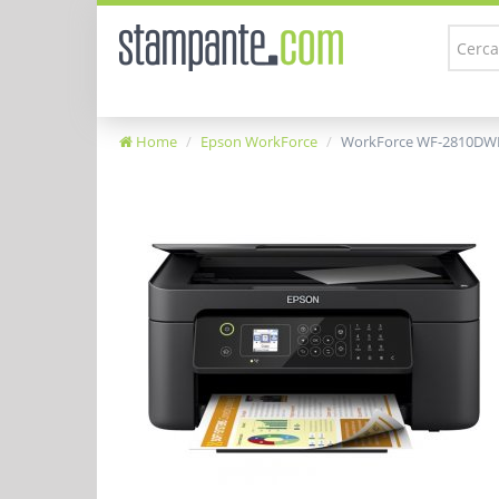
Home
Epson WorkForce
WorkForce WF-2810DW