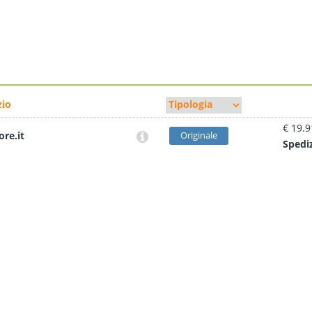
io
€ 19.9
ore.it
Originale
Sped
i