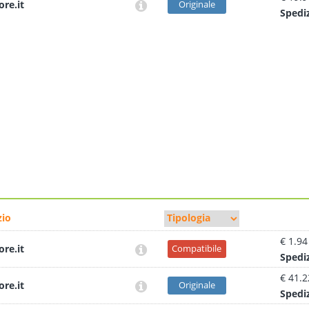
ore.it
Originale
Sped
i
io
€ 1.94
ore.it
Compatibile
Sped
i
€ 41.2
ore.it
Originale
Sped
i