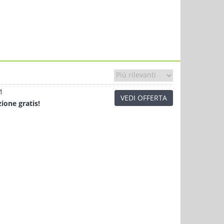
1
VEDI OFFERTA
zione
gratis!