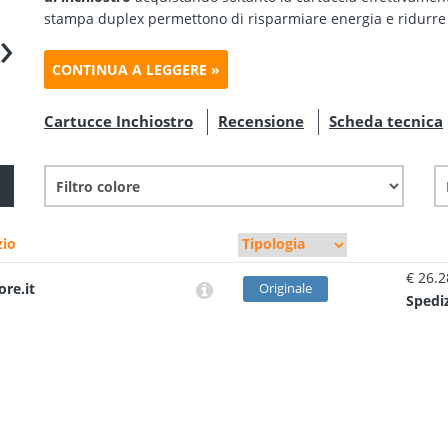
stampa duplex permettono di risparmiare energia e ridurre 
›
CONTINUA A LEGGERE »
Cartucce Inchiostro
Recensione
Scheda tecnica
io
€ 26.2
ore.it
Originale
Sped
i