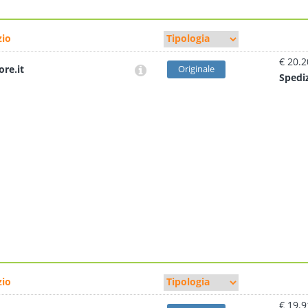
io
€ 20.2
ore.it
Originale
Sped
i
io
€ 19.9