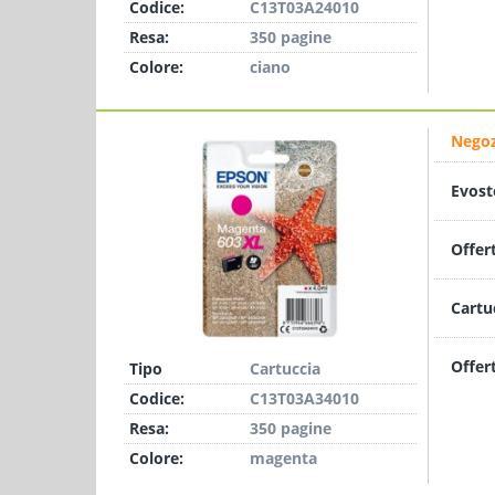
Codice:
C13T03A24010
Resa:
350 pagine
Colore:
ciano
Negoz
Evost
Offer
Cartu
Offer
Tipo
Cartuccia
Codice:
C13T03A34010
Resa:
350 pagine
Colore:
magenta