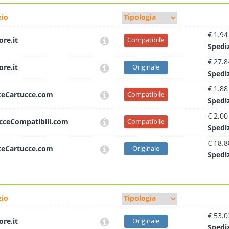
io
€ 1.94
ore.it
Compatibile
Sped
i
€ 27.8
ore.it
Originale
Sped
i
€ 1.88
teCartucce.com
Compatibile
Sped
i
€ 2.00
cceCompatibili.com
Compatibile
Sped
i
€ 18.8
teCartucce.com
Originale
Sped
i
io
€ 53.0
ore.it
Originale
Sped
i