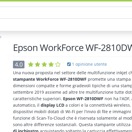
F
Epson WorkForce WF-2810D
4.0
1 opinione utente
Una nuova proposta nel settore delle multifunzione inkjet 
stampante WorkForce WF-2810DWF
promette una stampa d
dimensioni compatte e forme gradevoli tipiche di una stam
settembre 2019 assieme ad altre tre multifunzione tutte dot
caratteristiche superiori.
Epson WF-2810DWF
non ha l'ADF, a
automatico, il
display LCD
a colori e la connettività wireless
dispositivi mobili dotati di Wi-Fi per l'invio di file e imma
funzione di Scan-To-Cloud che è riservata solamente al mode
sono altre differenze sostanziali. Questa stampante utilizza
di inchiostro
acquistando soltanto la cartuccia effettivamen