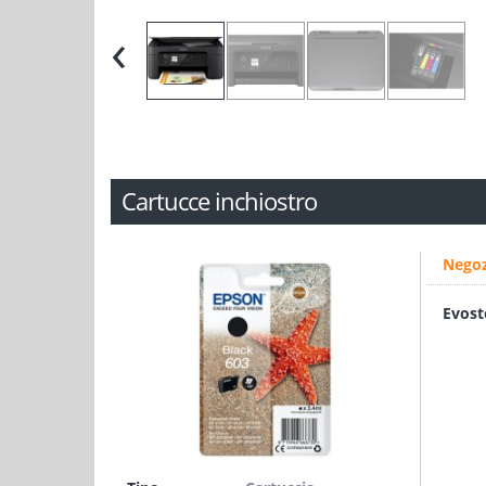
‹
Cartucce inchiostro
Negoz
Evost