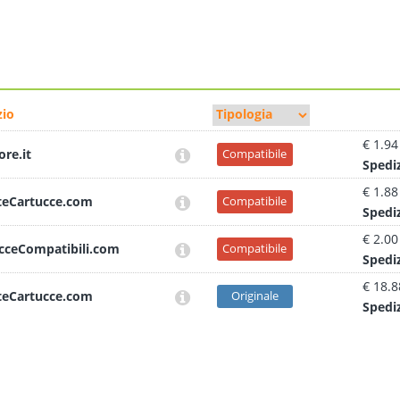
io
€ 1.94
ore.it
Compatibile
Sped
i
€ 1.88
teCartucce.com
Compatibile
Sped
i
€ 2.00
cceCompatibili.com
Compatibile
Sped
i
€ 18.8
teCartucce.com
Originale
Sped
i