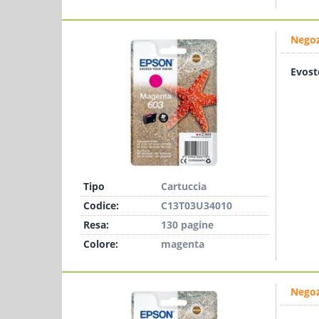
Negoz
Evost
Tipo
Cartuccia
Codice:
C13T03U34010
Resa:
130 pagine
Colore:
magenta
Negoz