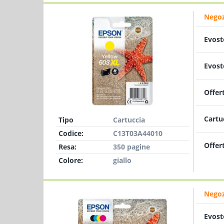
Negoz
Evost
Evost
Offer
Cartu
Tipo
Cartuccia
Codice:
C13T03A44010
Offer
Resa:
350 pagine
Colore:
giallo
Negoz
Evost