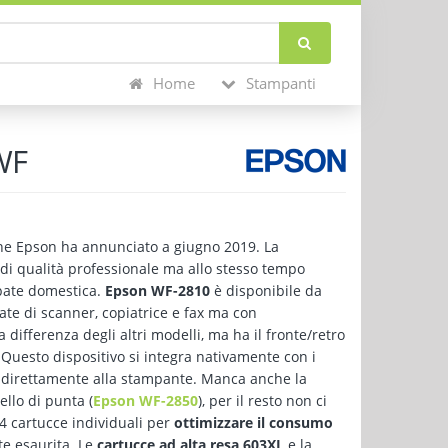
Home
Stampanti
WF
che Epson ha annunciato a giugno 2019. La
i qualità professionale ma allo stesso tempo
pate domestica.
Epson WF-2810
è disponibile da
ate di scanner, copiatrice e fax ma con
 differenza degli altri modelli, ma ha il fronte/retro
. Questo dispositivo si integra nativamente con i
gini direttamente alla stampante. Manca anche la
llo di punta (
Epson WF-2850
), per il resto non ci
 4 cartucce individuali per
ottimizzare il consumo
te esaurita. Le
cartucce ad alta resa 603XL
e la