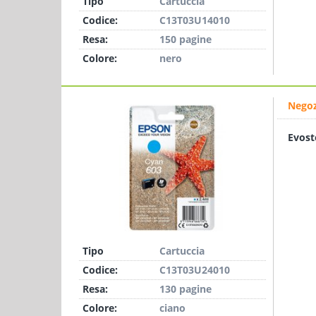
Tipo
Cartuccia
Codice:
C13T03U14010
Resa:
150 pagine
Colore:
nero
Negoz
Evost
Tipo
Cartuccia
Codice:
C13T03U24010
Resa:
130 pagine
Colore:
ciano