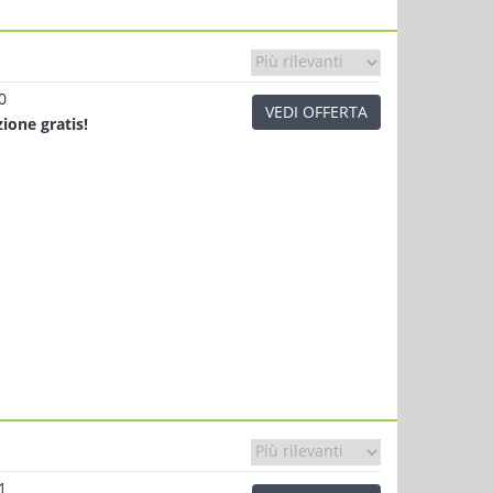
0
VEDI OFFERTA
zione
gratis!
1