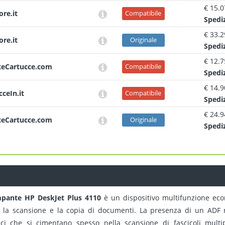
€ 15.0
ore.it
Compatibile
Sped
i
€ 33.2
ore.it
Originale
Sped
i
€ 12.7
teCartucce.com
Compatibile
Sped
i
€ 14.9
cceIn.it
Compatibile
Sped
i
€ 24.9
teCartucce.com
Originale
Sped
i
pante HP DeskJet Plus 4110
è un dispositivo multifunzione eco
 la scansione e la copia di documenti. La presenza di un ADF re
ci che si cimentano spesso nella scansione di fascicoli mult