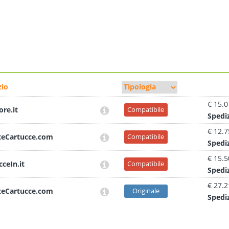
io
€ 15.0
ore.it
Compatibile
Sped
i
€ 12.7
teCartucce.com
Compatibile
Sped
i
€ 15.5
cceIn.it
Compatibile
Sped
i
€ 27.2
teCartucce.com
Originale
Sped
i