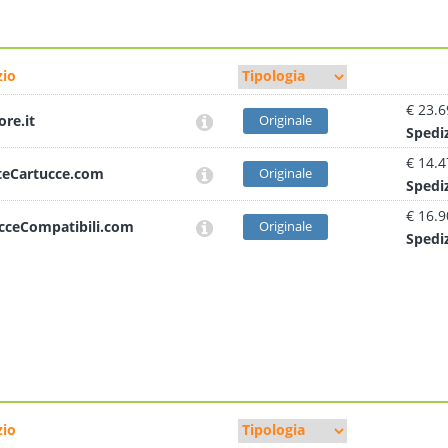
io
€ 23.6
ore.it
Originale
Sped
i
€ 14.4
teCartucce.com
Originale
Sped
i
€ 16.9
cceCompatibili.com
Originale
Sped
i
io