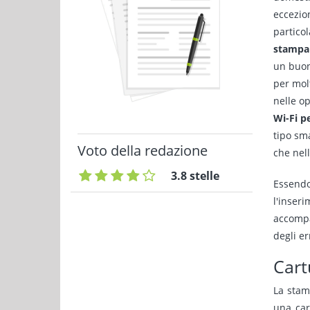
eccezio
partico
stampa 
un buon 
per molt
nelle op
Wi-Fi pe
tipo sm
Voto della redazione
che nell
3.8 stelle
Essend
l'inser
accompa
degli er
Cart
La stam
una car