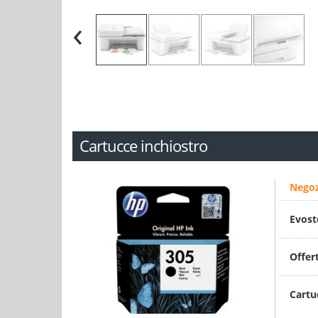
‹
Cartucce inchiostro
Negoz
Evost
Offer
Cartu