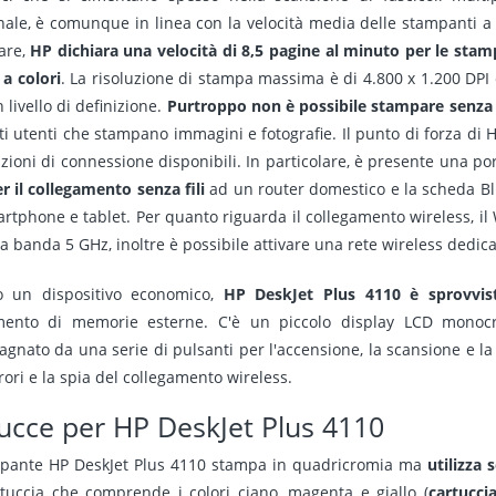
nale, è comunque in linea con la velocità media delle stampanti a g
lare,
HP dichiara una velocità di 8,5 pagine al minuto per le stam
a colori
. La risoluzione di stampa massima è di 4.800 x 1.200 DPI
livello di definizione.
Purtroppo non è possibile stampare senza
i utenti che stampano immagini e fotografie. Il punto di forza di H
zioni di connessione disponibili. In particolare, è presente una por
r il collegamento senza fili
ad un router domestico e la scheda Blue
artphone e tablet. Per quanto riguarda il collegamento wireless, il
a banda 5 GHz, inoltre è possibile attivare una rete wireless dedicat
o un dispositivo economico,
HP DeskJet Plus 4110 è sprovvist
imento di memorie esterne. C'è un piccolo display LCD monocr
gnato da una serie di pulsanti per l'accensione, la scansione e la
rori e la spia del collegamento wireless.
ucce per HP DeskJet Plus 4110
pante HP DeskJet Plus 4110 stampa in quadricromia ma
utilizza
tuccia che comprende i colori ciano, magenta e giallo (
cartuccia