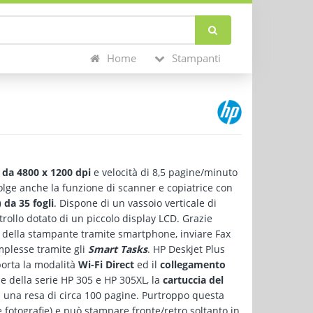
Home
Stampanti
 da 4800 x 1200 dpi
e velocità di 8,5 pagine/minuto
lge anche la funzione di scanner e copiatrice con
da 35 fogli
. Dispone di un vassoio verticale di
trollo dotato di un piccolo display LCD. Grazie
i della stampante tramite smartphone, inviare Fax
mplesse tramite gli
Smart Tasks
. HP Deskjet Plus
porta la modalità
Wi-Fi Direct
ed il
collegamento
e della serie HP 305 e HP 305XL, la
cartuccia del
 una resa di circa 100 pagine. Purtroppo questa
e fotografie) e può stampare fronte/retro soltanto in