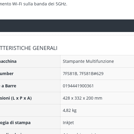
mento Wi-Fi sulla banda dei 5GHz.
TTERISTICHE GENERALI
macchina
Stampante Multifunzione
Number
7FS81B, 7FS81B#629
 a Barre
0194441900361
ioni (L x P x A)
428 x 332 x 200 mm
4,82 kg
ogia di stampa
InkJet