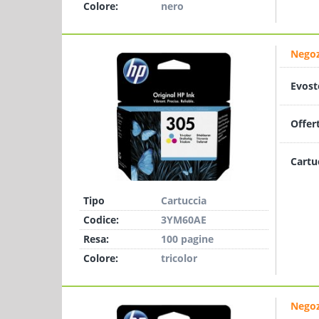
Colore:
nero
Negoz
Evost
Offer
Cartu
Tipo
Cartuccia
Codice:
3YM60AE
Resa:
100 pagine
Colore:
tricolor
Negoz