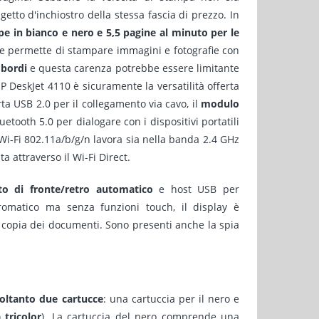
etto d'inchiostro della stessa fascia di prezzo. In
pe in bianco e nero e 5,5 pagine al minuto per le
 e permette di stampare immagini e fotografie con
 bordi
e questa carenza potrebbe essere limitante
P DeskJet 4110 è sicuramente la versatilità offerta
ta USB 2.0 per il collegamento via cavo, il
modulo
tooth 5.0 per dialogare con i dispositivi portatili
 Wi-Fi 802.11a/b/g/n lavora sia nella banda 2.4 GHz
a attraverso il Wi-Fi Direct.
o di fronte/retro automatico
e host USB per
omatico ma senza funzioni touch, il display è
 copia dei documenti. Sono presenti anche la spia
 soltanto due cartucce
: una cartuccia per il nero e
 tricolor
). La cartuccia del nero comprende una