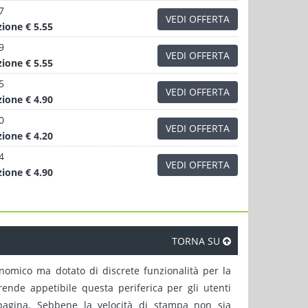
7
VEDI OFFERTA
zione
€ 5.55
9
VEDI OFFERTA
zione
€ 5.55
5
VEDI OFFERTA
zione
€ 4.90
0
VEDI OFFERTA
zione
€ 4.20
4
VEDI OFFERTA
zione
€ 4.90
TORNA SU
nomico ma dotato di discrete funzionalità per la
nde appetibile questa periferica per gli utenti
ipagina. Sebbene la velocità di stampa non sia