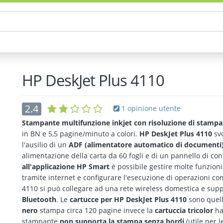
HP DeskJet Plus 4110
2.4
1 opinione utente
Stampante multifunzione inkjet con risoluzione di stampa
in BN e 5,5 pagine/minuto a colori.
HP DeskJet Plus 4110
svo
l'ausilio di un
ADF (alimentatore automatico di documenti) 
alimentazione della carta da 60 fogli e di un pannello di con
all'applicazione HP Smart
è possibile gestire molte funzion
tramite internet e configurare l'esecuzione di operazioni co
4110 si può collegare ad una rete wireless domestica e sup
Bluetooth
. Le
cartucce per HP DeskJet Plus 4110
sono quell
nero
stampa circa 120 pagine invece la
cartuccia tricolor
ha
stampante
non supporta la stampa senza bordi
(utile per l