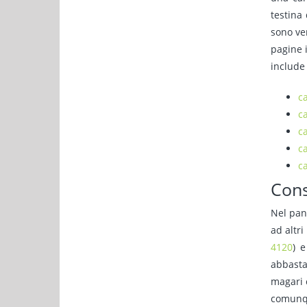
testina
sono ve
pagine 
include
c
c
c
c
c
Cons
Nel pan
ad altri
4120
) e
abbasta
magari 
comunq