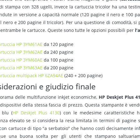
 di stampa con 328 ugelli, invece la cartuccia tricolor ha una test
ndute in versione a capacità normale (120 pagine il nero e 100 pagi
il nero e 200 pagine il tricolor). Per una questione di comodità, s
 entrambe le cartucce. Queste sono tutte le opzioni possibili per
l'
artuccia HP 3YM61AE
da 120 pagine
artuccia HP 3YM62AE
da 240 pagine
artuccia HP 3YM60AE
da 100 pagine
artuccia HP 3YM63AE
da 200 pagine
artuccia multipack HP 6ZA94AE
(240 + 200 pagine)
iderazioni e giudizio finale
orama delle multifunzione inkjet economiche,
HP DeskJet Plus 4
 dispositivi della stessa fascia di prezzo. Questa stampante è vend
 blu (
HP DeskJet Plus 4130
) con le medesime caratteristiche h
nza elevato se si considera la resa limitata in termini di pagine 
con cartucce di tipo "a serbatoio" che hanno costi decisamente inf
ue una buona scelta per gli utenti che stampano saltuaria