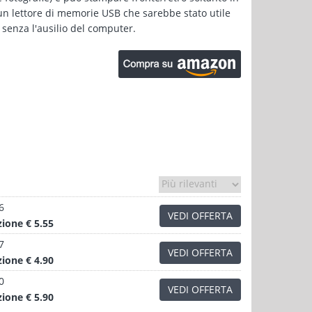
un lettore di memorie USB che sarebbe stato utile
senza l'ausilio del computer.
6
VEDI OFFERTA
zione
€ 5.55
7
VEDI OFFERTA
zione
€ 4.90
0
VEDI OFFERTA
zione
€ 5.90