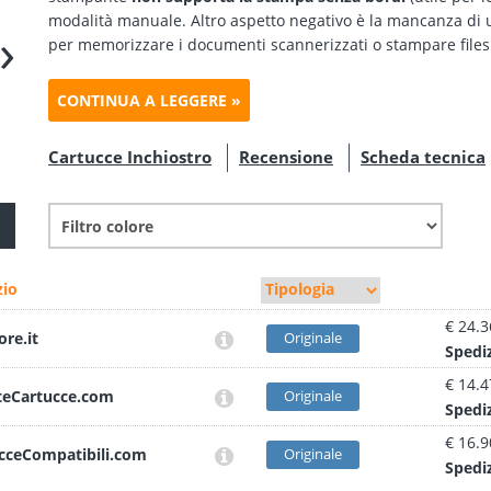
modalità manuale. Altro aspetto negativo è la mancanza di 
›
per memorizzare i documenti scannerizzati o stampare files 
CONTINUA A LEGGERE »
Cartucce Inchiostro
Recensione
Scheda tecnica
io
€ 24.3
ore.it
Originale
Sped
i
€ 14.4
teCartucce.com
Originale
Sped
i
€ 16.9
cceCompatibili.com
Originale
Sped
i