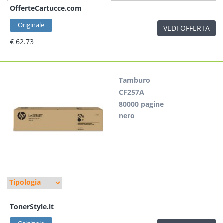
OfferteCartucce.com
Originale
VEDI OFFERTA
€ 62.73
Tamburo
CF257A
80000 pagine
nero
TonerStyle.it