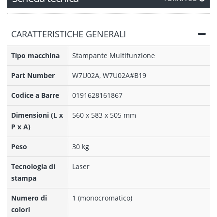
CARATTERISTICHE GENERALI
Tipo macchina
Stampante Multifunzione
Part Number
W7U02A, W7U02A#B19
Codice a Barre
0191628161867
Dimensioni (L x
560 x 583 x 505 mm
P x A)
Peso
30 kg
Tecnologia di
Laser
stampa
Numero di
1 (monocromatico)
colori