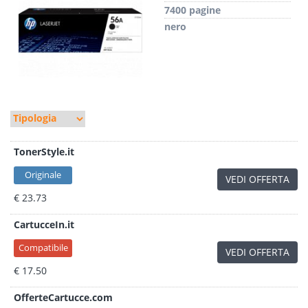
7400 pagine
nero
TonerStyle.it
Originale
VEDI OFFERTA
€ 23.73
CartucceIn.it
Compatibile
VEDI OFFERTA
€ 17.50
OfferteCartucce.com