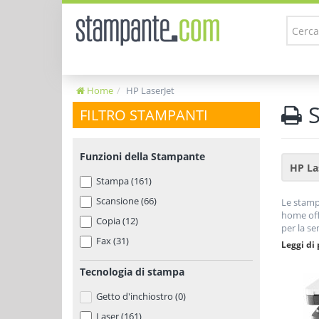
Home
HP LaserJet
S
FILTRO STAMPANTI
Funzioni della Stampante
Stampa (161)
Scansione (66)
Le stamp
home off
Copia (12)
per la se
Fax (31)
costo di 
Leggi di 
vantaggi
problema 
Tecnologia di stampa
Getto d'inchiostro (0)
Laser (161)