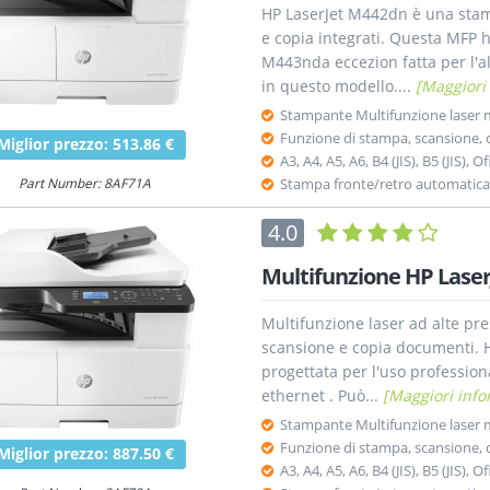
HP LaserJet M442dn è una stam
e copia integrati. Questa MFP h
M443nda eccezion fatta per l'
in questo modello....
[Maggiori
Stampante Multifunzione laser
Funzione di stampa, scansione, 
Miglior prezzo: 513.86 €
A3, A4, A5, A6, B4 (JIS), B5 (JIS)
Part Number: 8AF71A
Stampa fronte/retro automatica
4.0
Multifunzione HP Lase
Multifunzione laser ad alte pre
scansione e copia documenti. 
progettata per l'uso profession
ethernet . Può...
[Maggiori info
Stampante Multifunzione laser
Funzione di stampa, scansione, 
Miglior prezzo: 887.50 €
A3, A4, A5, A6, B4 (JIS), B5 (JIS)