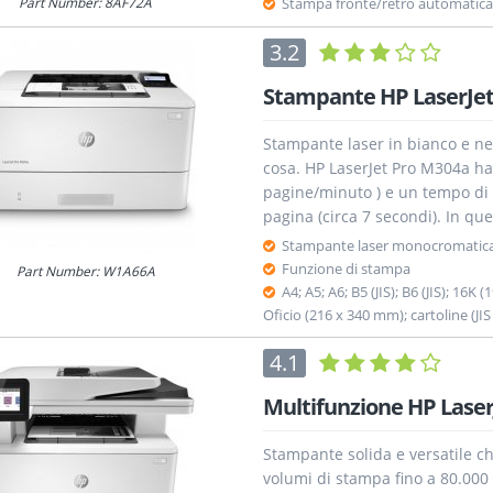
Part Number: 8AF72A
Stampa fronte/retro automatica
3.2
Stampante HP LaserJet
Stampante laser in bianco e ner
cosa. HP LaserJet Pro M304a ha 
pagine/minuto ) e un tempo di 
pagina (circa 7 secondi). In que
Stampante laser monocromatic
Funzione di stampa
Part Number: W1A66A
A4; A5; A6; B5 (JIS); B6 (JIS); 1
Oficio (216 x 340 mm); cartoline (JIS
4.1
Multifunzione HP Lase
Stampante solida e versatile ch
volumi di stampa fino a 80.000