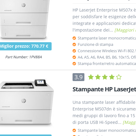
HP LaserJet Enterprise M507x 
per soddisfare le esigenze del
integrate e applicazioni dedica
l'impostazione dei...
[Maggiori 
Stampante laser monocromatic
Funzione di stampa
Miglior prezzo: 770.77 €
Connessione Wireless Wi-Fi 802.
Part Number: 1PV88A
A4, A5, A6, RA4, B5, B6, 10x15, Ofi
Stampa fronte/retro automatica
3.9
Stampante HP LaserJet
Una stampante laser affidabile
Enterprise M507dn è sicurament
medi gruppi di lavoro fino a 1
di porta USB Hi-Speed...
[Maggi
Stampante laser monocromatic