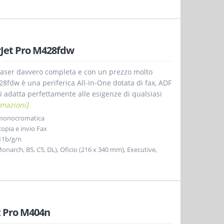
rJet Pro M428fdw
aser davvero completa e con un prezzo molto
28fdw è una periferica All-in-One dotata di fax, ADF
i adatta perfettamente alle esigenze di qualsiasi
rmazioni]
 monocromatica
opia e invio Fax
11b/g/n
, Monarch, B5, C5, DL), Oficio (216 x 340 mm), Executive,
t Pro M404n