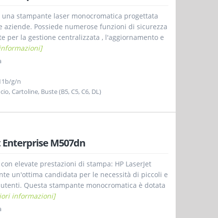
è una stampante laser monocromatica progettata
le aziende. Possiede numerose funzioni di sicurezza
te per la gestione centralizzata , l'aggiornamento e
informazioni]
a
11b/g/n
cio, Cartoline, Buste (B5, C5, C6, DL)
 Enterprise M507dn
 con elevate prestazioni di stampa: HP LaserJet
e un'ottima candidata per le necessità di piccoli e
5 utenti. Questa stampante monocromatica è dotata
ori informazioni]
a