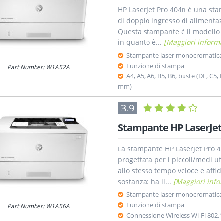
HP LaserJet Pro 404n è una sta
di doppio ingresso di alimentaz
Questa stampante è il modello p
in quanto è...
[Maggiori inform
Stampante laser monocromatic
Funzione di stampa
Part Number: W1A52A
A4, A5, A6, B5, B6, buste (DL, C5, 
mm)
3.9
Stampante HP LaserJe
La stampante HP LaserJet Pro 
progettata per i piccoli/medi 
allo stesso tempo veloce e aff
sostanza: ha il...
[Maggiori info
Stampante laser monocromatic
Funzione di stampa
Part Number: W1A56A
Connessione Wireless Wi-Fi 802.