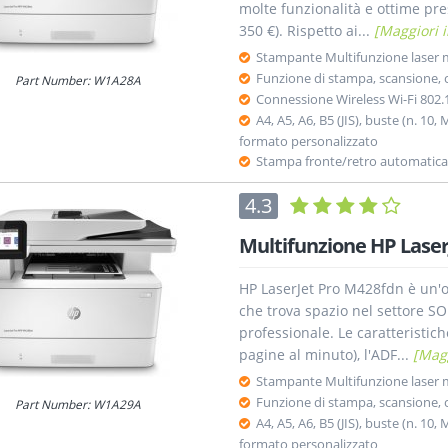
molte funzionalità e ottime pre
350 €). Rispetto ai...
[Maggiori 
Stampante Multifunzione laser
Funzione di stampa, scansione, 
Part Number: W1A28A
Connessione Wireless Wi-Fi 802.
A4, A5, A6, B5 (JIS), buste (n. 10
formato personalizzato
Stampa fronte/retro automatica
4.3
Multifunzione HP Lase
HP LaserJet Pro M428fdn è un'o
che trova spazio nel settore S
professionale. Le caratteristich
pagine al minuto), l'ADF...
[Magg
Stampante Multifunzione laser
Funzione di stampa, scansione, c
Part Number: W1A29A
A4, A5, A6, B5 (JIS), buste (n. 10
formato personalizzato