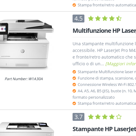
Stampa fronte/retro automatica
4.5
Multifunzione HP Lase
Una stampante multifunzione l
accessibile. HP LaserJet Pro M4
e fronte/retro automatico che s
ufficio o di un...
[Maggiori info
Stampante Multifunzione laser
Funzione di stampa, scansione, c
Part Number: W1A30A
Connessione Wireless Wi-Fi 802.
A4, A5, A6, B5 (JIS), buste (n. 10
formato personalizzato
Stampa fronte/retro automatica
3.7
Stampante HP LaserJe