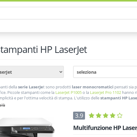
tampanti
HP LaserJet
anti della
serie LaserJe
t sono prodotti
laser monocromatici
pensati sia 
ice. Piccole stampanti come la
LaserJet P1005
o la
Laserjet Pro 1102
hanno ri
mplicità e per l'ottima velocità di stampa. L'utilizzo delle
stampanti HP Lase
stampa basso incentiva l'acquisto da parte di molti utenti privati che stamp
più
o utilizzare una
laser compatta
in ambito domestico, oltre che per i
bassi 
3.9
di otturazione degli ugelli che affligge le stampanti inkjet quando non sono 
Multifunzione HP Lase