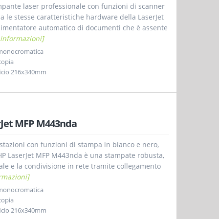
pante laser professionale con funzioni di scanner
a le stesse caratteristiche hardware della LaserJet
alimentatore automatico di documenti che è assente
 informazioni]
 monocromatica
copia
, Oficio 216x340mm
rJet MFP M443nda
stazioni con funzioni di stampa in bianco e nero,
HP LaserJet MFP M443nda è una stampate robusta,
ale e la condivisione in rete tramite collegamento
rmazioni]
 monocromatica
copia
, Oficio 216x340mm