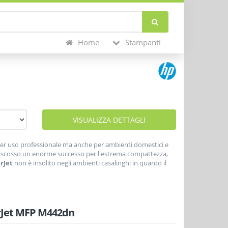
Home
Stampanti
VISUALIZZA DETTAGLI
per uso professionale ma anche per ambienti domestici e
scosso un enorme successo per l'estrema compattezza,
rJet
non è insolito negli ambienti casalinghi in quanto il
ano prevalentemente testi in maniera sporadica. Il
costi operativi
, è anche quello di ovviare il frequente
utilizzate per lunghi periodi.
rJet MFP M442dn