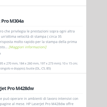
 Pro M304a
o che privilegia le prestazioni sopra ogni altra
un'ottima velocità di stampa ( circa 35
risposta molto rapido per la stampa della prima
sto...
[Maggiori informazioni]
a
6K (195 x 270 mm, 184 x 260 mm, 197 x 273 mm); 10 x 15 cm;
 singolo e doppio); buste (DL, C5, B5)
rJet Pro M428dw
e può operare in ambienti di lavoro intensivi con
 pagine al mese. HP LaserJet Pro M428dw offre