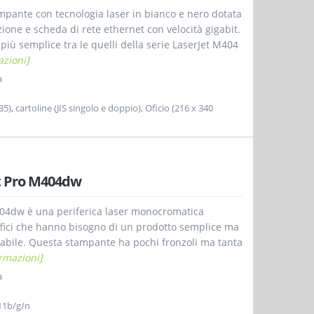
mpante con tecnologia laser in bianco e nero dotata
ione e scheda di rete ethernet con velocità gigabit.
iù semplice tra le quelli della serie LaserJet M404
azioni]
a
B5), cartoline (JIS singolo e doppio), Oficio (216 x 340
t Pro M404dw
404dw è una periferica laser monocromatica
uffici che hanno bisogno di un prodotto semplice ma
idabile. Questa stampante ha pochi fronzoli ma tanta
rmazioni]
a
11b/g/n