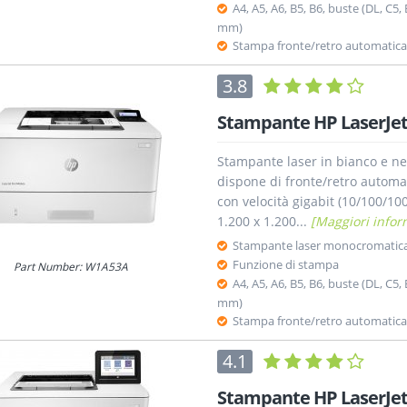
A4, A5, A6, B5, B6, buste (DL, C5, 
mm)
Stampa fronte/retro automatica
3.8
Stampante HP LaserJe
Stampante laser in bianco e ne
dispone di fronte/retro automa
con velocità gigabit (10/100/10
1.200 x 1.200...
[Maggiori infor
Stampante laser monocromatic
Funzione di stampa
Part Number: W1A53A
A4, A5, A6, B5, B6, buste (DL, C5, 
mm)
Stampa fronte/retro automatica
4.1
Stampante HP LaserJet