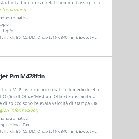
stazioni ad un prezzo relativamente basso (circa
informazioni]
 monocromatica
copia
11b/g/n
, Monarch, B5, C5, DL), Oficio (216 x 340 mm), Executive,
rJet Pro M428fdn
ttima MFP laser monocromatica di medio livello
OHO (Small Office/Medium Office) e nell'ambito
e di spicco sono l'elevata velocità di stampa (38
iori informazioni]
 monocromatica
opia e invio Fax
, Monarch, B5, C5, DL), Oficio (216 x 340 mm), Executive,