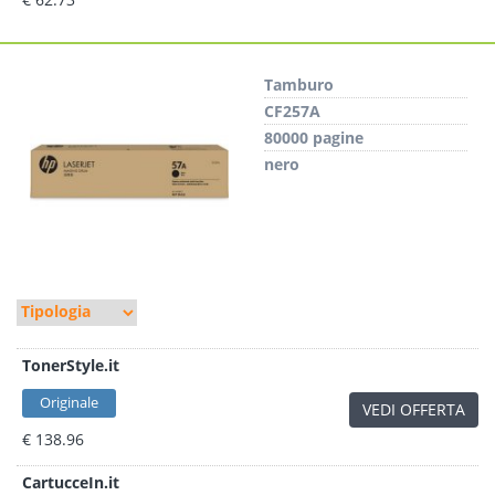
Tamburo
CF257A
80000 pagine
nero
TonerStyle.it
Originale
VEDI OFFERTA
€ 138.96
CartucceIn.it