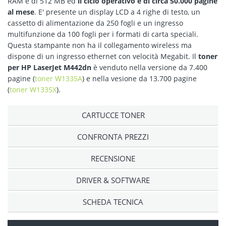
RAM è di 512 MB ed
il ciclo operativo è di circa 50.000 pagine
al mese
. E' presente un display LCD a 4 righe di testo, un
cassetto di alimentazione da 250 fogli e un ingresso
multifunzione da 100 fogli per i formati di carta speciali.
Questa stampante non ha il collegamento wireless ma
dispone di un ingresso ethernet con velocità Megabit. Il
toner
per HP LaserJet M442dn
è venduto nella versione da 7.400
pagine (
toner W1335A
) e nella vesione da 13.700 pagine
(
toner W1335X
).
CARTUCCE TONER
CONFRONTA PREZZI
RECENSIONE
DRIVER & SOFTWARE
SCHEDA TECNICA