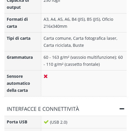
Capacità di
250 fogli
output
Formati di
A3, A4, A5, A6, B4 (JIS), B5 (JIS), Oficio
carta
216x340mm
Tipi di carta
Carta comune, Carta fotografica laser,
Carta riciclata, Buste
Grammatura
60 - 163 g/m² (vassoio multifunzione); 60
- 110 g/m² (cassetto frontale)
Sensore
automatico
della carta
INTERFACCE E CONNETTIVITÀ
Porta USB
(USB 2.0)