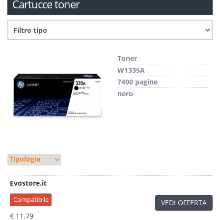
Cartucce toner
Toner
W1335A
7400 pagine
nero
Evostore.it
Compatibile
VEDI OFFERTA
€ 11.79