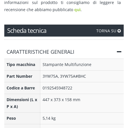
informazioni sul prodotto ti consigliamo di leggere la
recensione che abbiamo pubblicato
quì
.
Scheda tecnica
TORNA SU
CARATTERISTICHE GENERALI
Tipo macchina
Stampante Multifunzione
Part Number
3YW75A, 3YW75A#BHC
Codice a Barre
0192545948722
Dimensioni (L x
447 x 373 x 158 mm
P x A)
Peso
5,14 kg