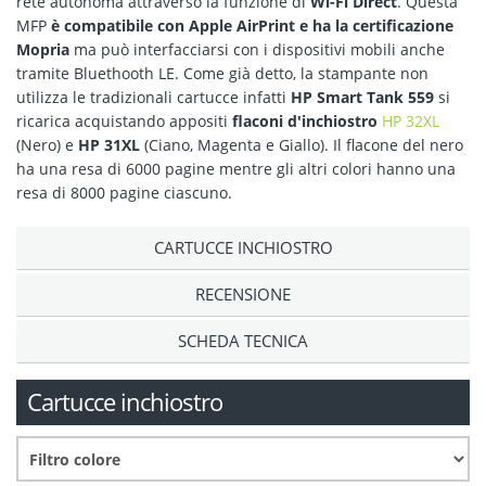
rete autonoma attraverso la funzione di
Wi-Fi Direct
. Questa
MFP
è compatibile con Apple AirPrint e ha la certificazione
Mopria
ma può interfacciarsi con i dispositivi mobili anche
tramite Bluethooth LE. Come già detto, la stampante non
utilizza le tradizionali cartucce infatti
HP Smart Tank 559
si
ricarica acquistando appositi
flaconi d'inchiostro
HP 32XL
(Nero) e
HP 31XL
(Ciano, Magenta e Giallo). Il flacone del nero
ha una resa di 6000 pagine mentre gli altri colori hanno una
resa di 8000 pagine ciascuno.
CARTUCCE INCHIOSTRO
RECENSIONE
SCHEDA TECNICA
Cartucce inchiostro