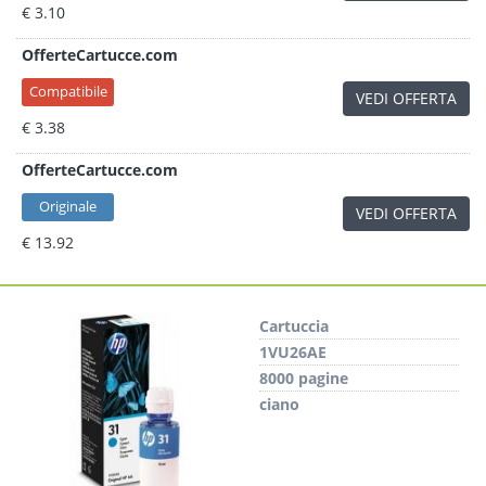
€ 3.10
OfferteCartucce.com
Compatibile
VEDI OFFERTA
€ 3.38
OfferteCartucce.com
Originale
VEDI OFFERTA
€ 13.92
Cartuccia
1VU26AE
8000 pagine
ciano