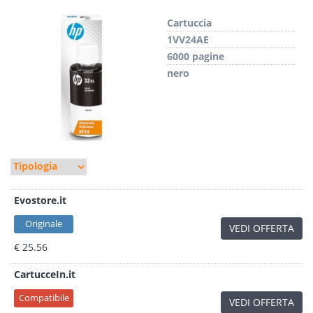
Cartuccia
1VV24AE
6000 pagine
nero
Evostore.it
Originale
VEDI OFFERTA
€ 25.56
CartucceIn.it
Compatibile
VEDI OFFERTA