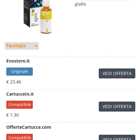
giallo
Evostore.it
Originale
VEDI OFFERTA
€ 23.46
CartucceIn.it
Compatibile
VEDI OFFERTA
€ 1.30
OfferteCartucce.com
Compatibile
VEDI OFFERTA