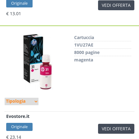
Originale
VEDI OFFERTA
€ 13.01
Cartuccia
1VU27AE
8000 pagine
magenta
Evostore.it
Originale
VEDI OFFERTA
€ 23.14