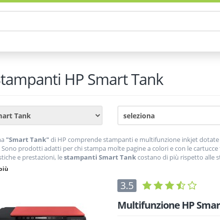
tampanti
HP Smart Tank
ma
"Smart Tank"
di HP comprende stampanti e multifunzione inkjet dotate di
 Sono prodotti adatti per chi stampa molte pagine a colori e con le cartucce t
stiche e prestazioni, le
stampanti Smart Tank
costano di più rispetto alle
 periodo grazie all'acquisto dei
flaconi d'inchiostro a basso costo
. Questi
più
e 2019, precedentemente HP ha commercializzato soltanto stampanti con
3.5
Multifunzione HP Smart