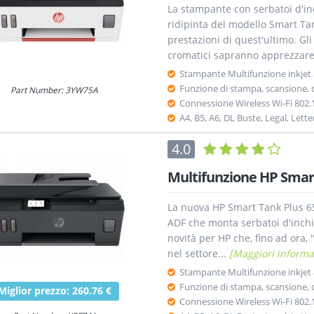
La stampante con serbatoi d'in
ridipinta del modello Smart Tan
prestazioni di quest'ultimo. Gli 
cromatici sapranno apprezzare
Stampante Multifunzione inkjet a
Funzione di stampa, scansione, 
Part Number: 3YW75A
Connessione Wireless Wi-Fi 802.
A4, B5, A6, DL Buste, Legal, Lette
4.0
Multifunzione HP Smart
La nuova HP Smart Tank Plus 65
ADF che monta serbatoi d'inchios
novità per HP che, fino ad ora,
nel settore...
[Maggiori informa
Stampante Multifunzione inkjet a
Funzione di stampa, scansione, 
Miglior prezzo: 260.76 €
Connessione Wireless Wi-Fi 802.