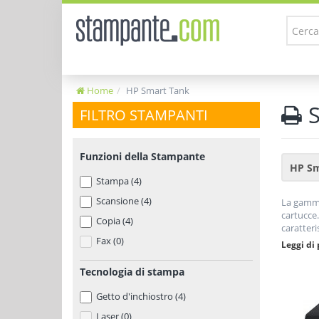
Home
HP Smart Tank
S
FILTRO STAMPANTI
Funzioni della Stampante
Stampa (4)
Scansione (4)
La gam
cartucce.
Copia (4)
caratteri
Fax (0)
nel lungo
Leggi di 
settembr
Tecnologia di stampa
Getto d'inchiostro (4)
Laser (0)