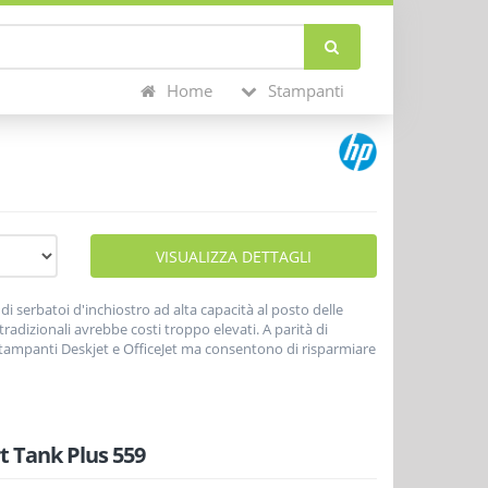
Home
Stampanti
VISUALIZZA DETTAGLI
 serbatoi d'inchiostro ad alta capacità al posto delle
radizionali avrebbe costi troppo elevati. A parità di
 stampanti Deskjet e OfficeJet ma consentono di risparmiare
 prodotti sono stati introdotti nel mercato italiano a
cartucce con testina in nero e tricromia
.
 Tank Plus 559