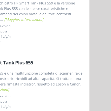
chiostro HP Smart Tank Plus 559 è la versione
k Plus 555 con le stesse caratteristiche e
amanti dei colori vivaci e dei forti contrasti
...
[Maggiori informazioni]
 colori
copia
11b/g/n
r
 Tank Plus 655
5 è una multifunzione completa di scanner, fax e
tro ricaricabili ad alta capacità. Si tratta di una
 "era rimasta indietro", rispetto ad Epson e Canon,
zioni]
 colori
copia
11b/g/n