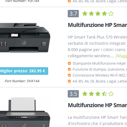
Part Number: Y0F74A
A4, B5, A6, DL Buste, Legal, Lette
3.7
Multifunzione HP Smart
HP Smart Tank Plus 570 Wirele
serbatoi di inchiostro integrati
8.000 pagine per i colori cian
collegamento wireless,...
[Magg
Stampante Multifunzione inkjet a
Funzione di stampa, scansione, 
Miglior prezzo: 282.95 €
Connessione Wireless Wi-Fi 802.
Part Number: 5HX14A
A4, B5, A6, DL Buste, Legal, Lette
3.5
Multifunzione HP Smart
La multifunzione HP Smart Tank
d'inchiostro che il produttore 