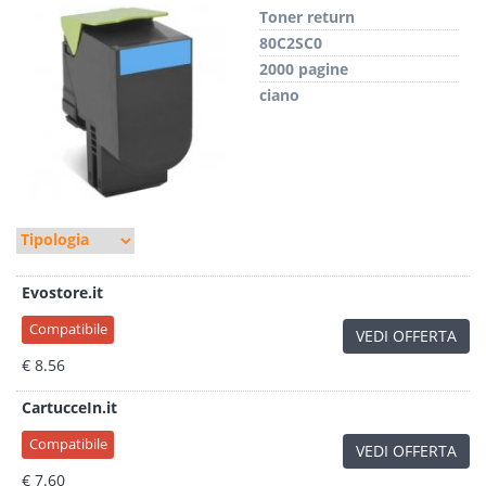
Toner return
80C2SC0
2000 pagine
ciano
Evostore.it
Compatibile
VEDI OFFERTA
€ 8.56
CartucceIn.it
Compatibile
VEDI OFFERTA
€ 7.60