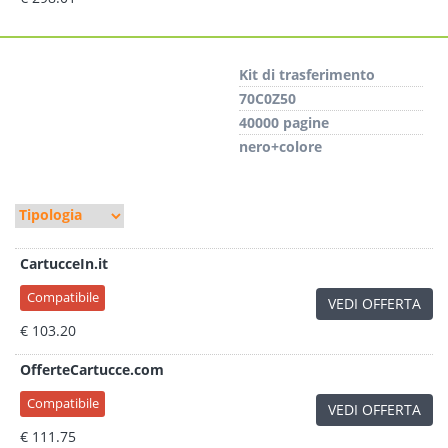
Kit di trasferimento
70C0Z50
40000 pagine
nero+colore
CartucceIn.it
Compatibile
VEDI OFFERTA
€ 103.20
OfferteCartucce.com
Compatibile
VEDI OFFERTA
€ 111.75