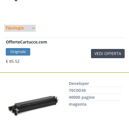
OfferteCartucce.com
Originale
VEDI OFFERTA
€ 85.52
Developer
70C0D30
40000 pagine
magenta