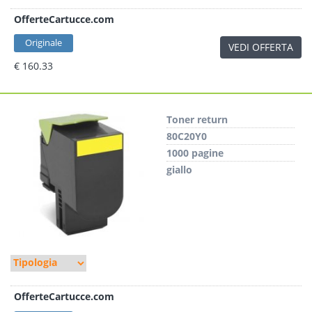
OfferteCartucce.com
Originale
VEDI OFFERTA
€ 160.33
Toner return
80C20Y0
1000 pagine
giallo
OfferteCartucce.com