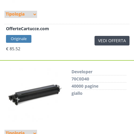
OfferteCartucce.com
Originale
VEDI OFFERTA
€ 85.52
Developer
70C0D40
40000 pagine
giallo