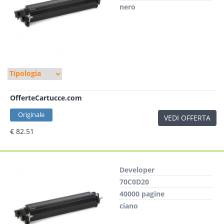
nero
OfferteCartucce.com
Originale
VEDI OFFERTA
€ 82.51
Developer
70C0D20
40000 pagine
ciano