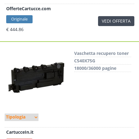
OfferteCartucce.com
Originale
VEDI OFFERTA
€ 444.86
Vaschetta recupero toner
C540X75G
18000/36000 pagine
CartucceIn.it