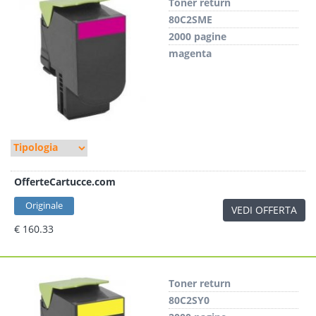
Toner return
80C2SME
2000 pagine
magenta
OfferteCartucce.com
Originale
VEDI OFFERTA
€ 160.33
Toner return
80C2SY0