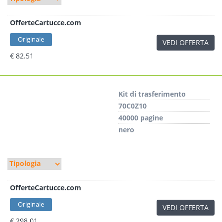
OfferteCartucce.com
Originale
VEDI OFFERTA
€ 82.51
Kit di trasferimento
70C0Z10
40000 pagine
nero
OfferteCartucce.com
Originale
VEDI OFFERTA
€ 298.01