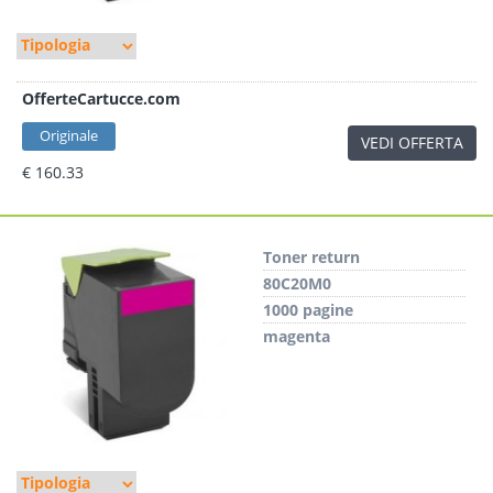
OfferteCartucce.com
Originale
VEDI OFFERTA
€ 160.33
Toner return
80C20M0
1000 pagine
magenta