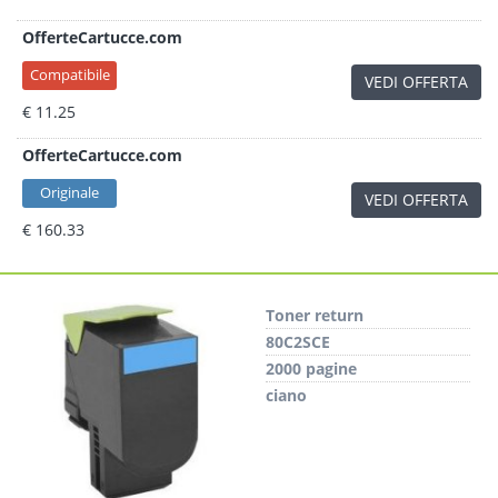
OfferteCartucce.com
Compatibile
VEDI OFFERTA
€ 11.25
OfferteCartucce.com
Originale
VEDI OFFERTA
€ 160.33
Toner return
80C2SCE
2000 pagine
ciano