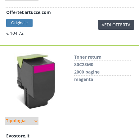
OfferteCartucce.com
Originale
VEDI OFFERTA
€ 104.72
Toner return
80C2SM0
2000 pagine
magenta
Evostore.it