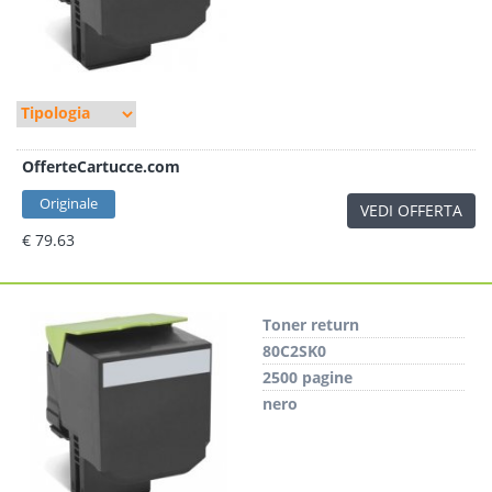
OfferteCartucce.com
Originale
VEDI OFFERTA
€ 79.63
Toner return
80C2SK0
2500 pagine
nero