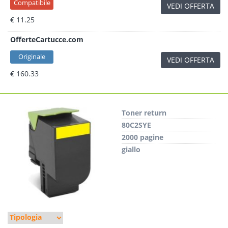
Compatibile
VEDI OFFERTA
€ 11.25
OfferteCartucce.com
Originale
VEDI OFFERTA
€ 160.33
Toner return
80C2SYE
2000 pagine
giallo