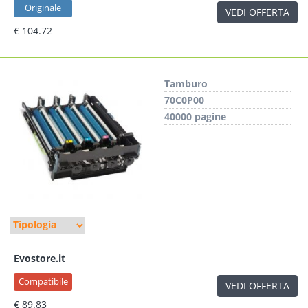
Originale
VEDI OFFERTA
€ 104.72
Tamburo
70C0P00
40000 pagine
Evostore.it
Compatibile
VEDI OFFERTA
€ 89.83