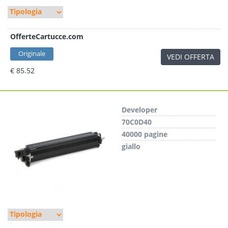
OfferteCartucce.com
Originale
VEDI OFFERTA
€ 85.52
Developer
70C0D40
40000 pagine
giallo