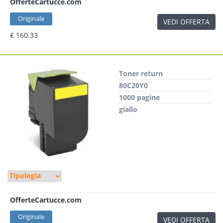
OfferteCartucce.com
Originale
VEDI OFFERTA
€ 160.33
Toner return
80C20Y0
1000 pagine
giallo
OfferteCartucce.com
Originale
VEDI OFFERTA