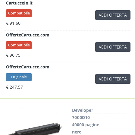
CartucceIn.it
Compatibile
VEDI OFFERTA
€ 91.60
OfferteCartucce.com
Compatibile
VEDI OFFERTA
€ 96.75
OfferteCartucce.com
Originale
VEDI OFFERTA
€ 247.57
Developer
70C0D10
40000 pagine
nero