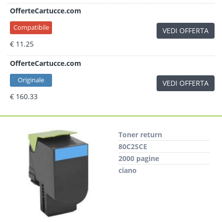
OfferteCartucce.com
Compatibile
VEDI OFFERTA
€ 11.25
OfferteCartucce.com
Originale
VEDI OFFERTA
€ 160.33
Toner return
80C2SCE
2000 pagine
ciano