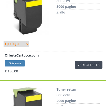
80C2HYE
3000 pagine
giallo
OfferteCartucce.com
Originale
VEDI OFFERTA
€ 186.00
Toner return
80C2SY0
2000 pagine