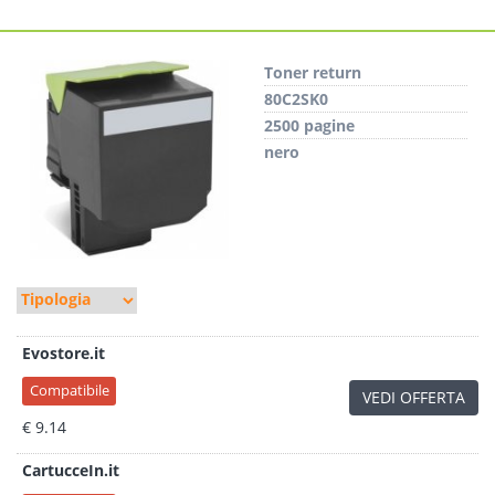
Toner return
80C2SK0
2500 pagine
nero
Evostore.it
Compatibile
VEDI OFFERTA
€ 9.14
CartucceIn.it