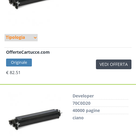
OfferteCartucce.com
Originale
VEDI OFFERTA
€ 82.51
Developer
70C0D20
40000 pagine
ciano