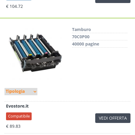
€ 104.72
Tamburo
70C0P00
40000 pagine
Evostore.it
Compatibile
VEDI OFFERTA
€ 89.83