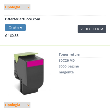
OfferteCartucce.com
Originale
VEDI OFFERTA
€ 160.33
Toner return
80C2HM0
3000 pagine
magenta