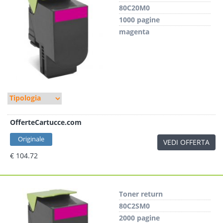
80C20M0
1000 pagine
magenta
OfferteCartucce.com
Originale
VEDI OFFERTA
€ 104.72
Toner return
80C2SM0
2000 pagine