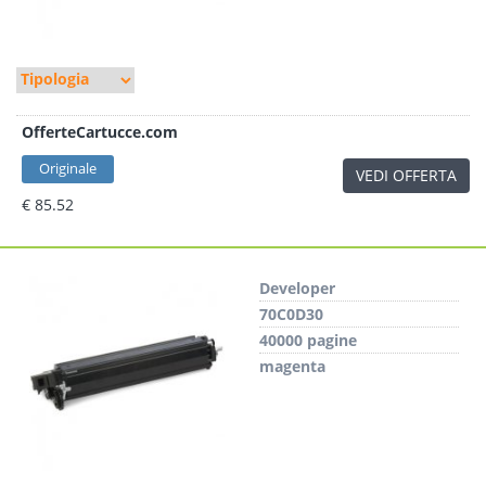
OfferteCartucce.com
Originale
VEDI OFFERTA
€ 85.52
Developer
70C0D30
40000 pagine
magenta