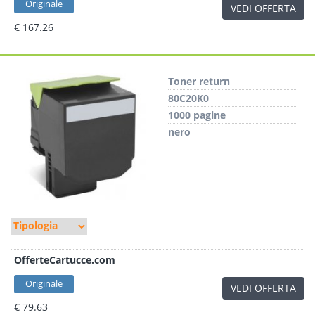
Originale
VEDI OFFERTA
€ 167.26
Toner return
80C20K0
1000 pagine
nero
OfferteCartucce.com
Originale
VEDI OFFERTA
€ 79.63