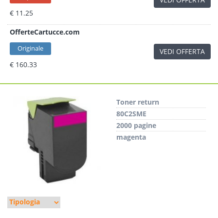
€ 11.25
OfferteCartucce.com
Originale
VEDI OFFERTA
€ 160.33
Toner return
80C2SME
2000 pagine
magenta