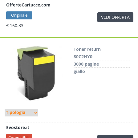
OfferteCartucce.com
Originale
VEDI OFFERTA
€ 160.33
Toner return
80C2HY0
3000 pagine
giallo
Evostore.it
Compatibile