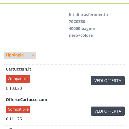
Kit di trasferimento
70C0Z50
40000 pagine
nero+colore
CartucceIn.it
Compatibile
VEDI OFFERTA
€ 103.20
OfferteCartucce.com
Compatibile
VEDI OFFERTA
€ 111.75