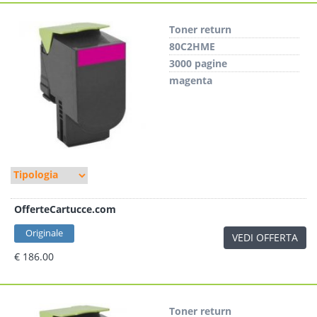
Toner return
80C2HME
3000 pagine
magenta
OfferteCartucce.com
Originale
VEDI OFFERTA
€ 186.00
Toner return