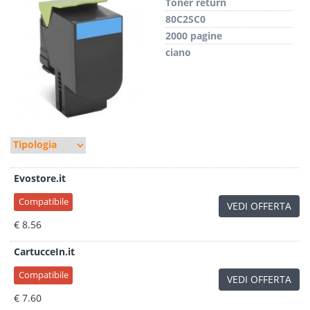
Toner return
80C2SC0
2000 pagine
ciano
Evostore.it
Compatibile
VEDI OFFERTA
€ 8.56
CartucceIn.it
Compatibile
VEDI OFFERTA
€ 7.60