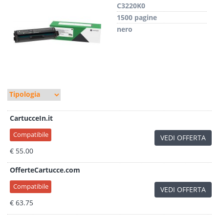
C3220K0
1500 pagine
nero
CartucceIn.it
Compatibile
VEDI OFFERTA
€ 55.00
OfferteCartucce.com
Compatibile
VEDI OFFERTA
€ 63.75