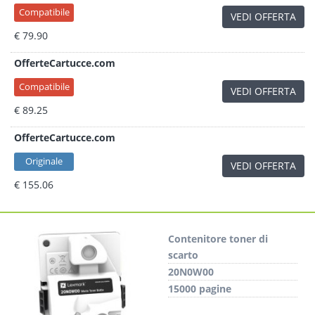
Compatibile
VEDI OFFERTA
€ 79.90
OfferteCartucce.com
Compatibile
VEDI OFFERTA
€ 89.25
OfferteCartucce.com
Originale
VEDI OFFERTA
€ 155.06
Contenitore toner di
scarto
20N0W00
15000 pagine