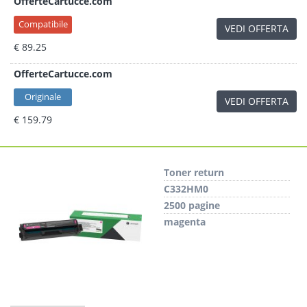
OfferteCartucce.com
Compatibile
VEDI OFFERTA
€ 89.25
OfferteCartucce.com
Originale
VEDI OFFERTA
€ 159.79
Toner return
C332HM0
2500 pagine
magenta