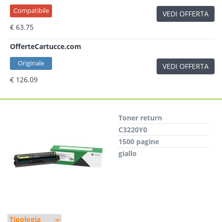
Compatibile
VEDI OFFERTA
€ 63.75
OfferteCartucce.com
Originale
VEDI OFFERTA
€ 126.09
Toner return
C3220Y0
1500 pagine
giallo