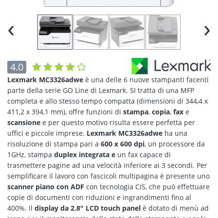
‹
›
4.0
Lexmark MC3326adwe
è una delle 6 nuove stampanti facenti
parte della serie GO Line di Lexmark. SI tratta di una MFP
completa e allo stesso tempo compatta (dimensioni di 344,4 x
411,2 x 394,1 mm), offre funzioni di
stampa
,
copia
,
fax
e
scansione
e per questo motivo risulta essere perfetta per
uffici e piccole imprese.
Lexmark MC3326adwe
ha una
risoluzione di stampa pari a
600 x 600 dpi
, un processore da
1GHz, stampa
duplex integrata e
un fax capace di
trasmettere pagine ad una velocità inferiore ai 3 secondi. Per
semplificare il lavoro con fascicoli multipagina è presente uno
scanner piano con ADF
con tecnologia CIS, che può effettuare
copie di documenti con riduzioni e ingrandimenti fino al
400%. Il
display da 2.8" LCD touch panel
è dotato di menù ad