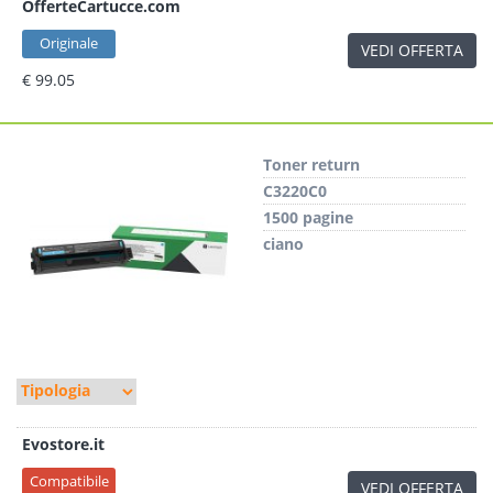
OfferteCartucce.com
Originale
VEDI OFFERTA
€ 99.05
Toner return
C3220C0
1500 pagine
ciano
Evostore.it
Compatibile
VEDI OFFERTA