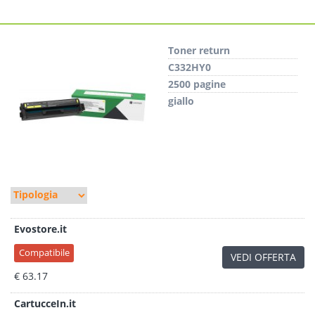
Toner return
C332HY0
2500 pagine
giallo
Evostore.it
Compatibile
VEDI OFFERTA
€ 63.17
CartucceIn.it