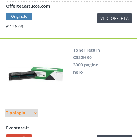
OfferteCartucce.com
Originale
VEDI OFFERTA
€ 126.09
Toner return
C332HK0
3000 pagine
nero
Evostore.it