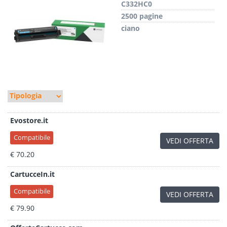
C332HC0
2500 pagine
ciano
Evostore.it
Compatibile
VEDI OFFERTA
€ 70.20
CartucceIn.it
Compatibile
VEDI OFFERTA
€ 79.90