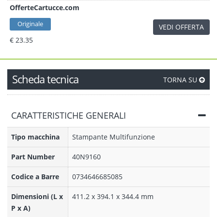
OfferteCartucce.com
Originale
VEDI OFFERTA
€ 23.35
Scheda tecnica
TORNA SU
CARATTERISTICHE GENERALI
Tipo macchina
Stampante Multifunzione
Part Number
40N9160
Codice a Barre
0734646685085
Dimensioni (L x
411.2 x 394.1 x 344.4 mm
P x A)