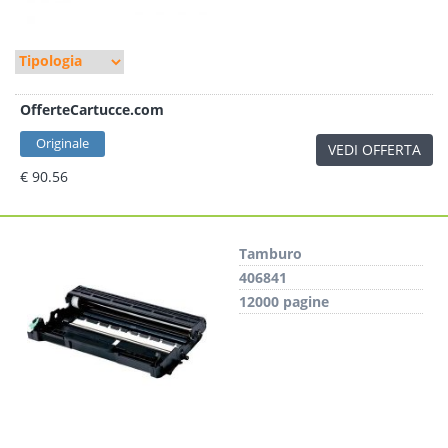
OfferteCartucce.com
Originale
VEDI OFFERTA
€ 90.56
Tamburo
406841
12000 pagine