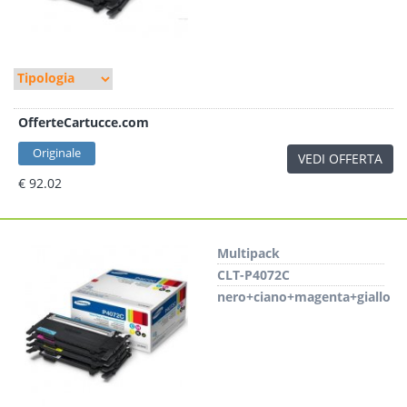
OfferteCartucce.com
Originale
VEDI OFFERTA
€ 92.02
Multipack
CLT-P4072C
nero+ciano+magenta+giallo