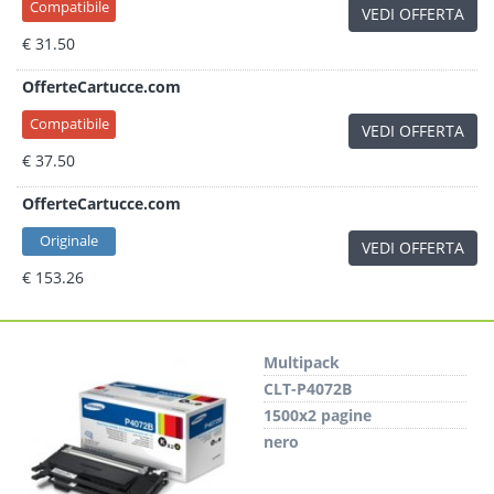
Compatibile
VEDI OFFERTA
€ 31.50
OfferteCartucce.com
Compatibile
VEDI OFFERTA
€ 37.50
OfferteCartucce.com
Originale
VEDI OFFERTA
€ 153.26
Multipack
CLT-P4072B
1500x2 pagine
nero