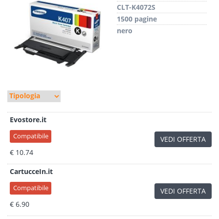
CLT-K4072S
1500 pagine
nero
Evostore.it
Compatibile
VEDI OFFERTA
€ 10.74
CartucceIn.it
Compatibile
VEDI OFFERTA
€ 6.90