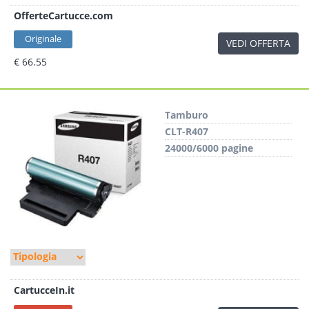
OfferteCartucce.com
Originale
VEDI OFFERTA
€ 66.55
Tamburo
CLT-R407
24000/6000 pagine
CartucceIn.it