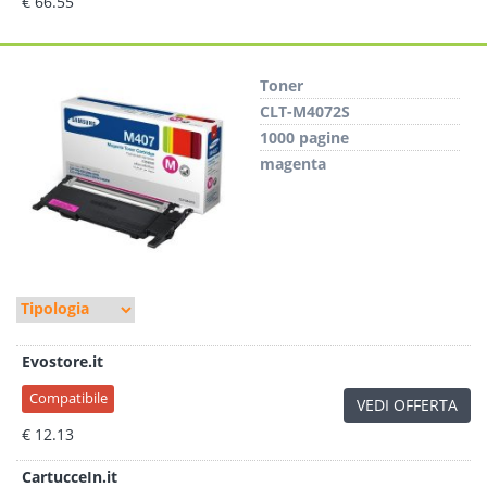
€ 66.55
Toner
CLT-M4072S
1000 pagine
magenta
Evostore.it
Compatibile
VEDI OFFERTA
€ 12.13
CartucceIn.it