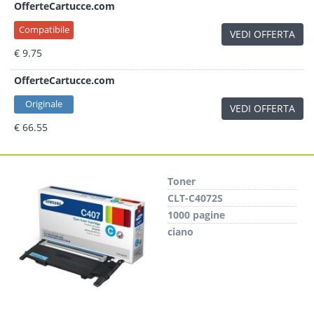
OfferteCartucce.com
Compatibile
VEDI OFFERTA
€ 9.75
OfferteCartucce.com
Originale
VEDI OFFERTA
€ 66.55
Toner
CLT-C4072S
1000 pagine
ciano