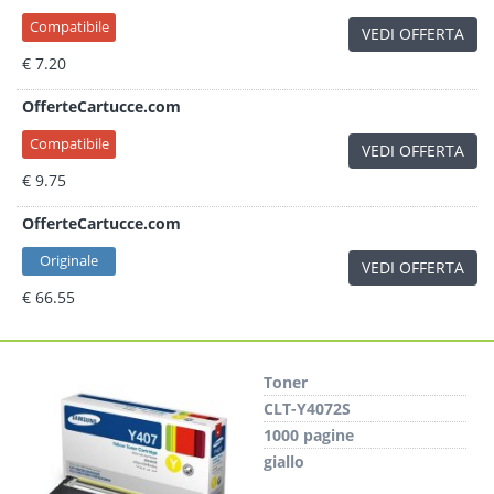
Compatibile
VEDI OFFERTA
€ 7.20
OfferteCartucce.com
Compatibile
VEDI OFFERTA
€ 9.75
OfferteCartucce.com
Originale
VEDI OFFERTA
€ 66.55
Toner
CLT-Y4072S
1000 pagine
giallo