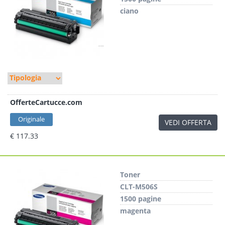
ciano
OfferteCartucce.com
Originale
VEDI OFFERTA
€ 117.33
Toner
CLT-M506S
1500 pagine
magenta