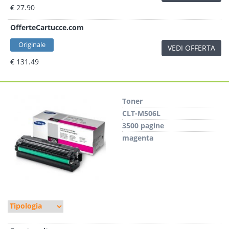
€ 27.90
OfferteCartucce.com
Originale
VEDI OFFERTA
€ 131.49
Toner
CLT-M506L
3500 pagine
magenta