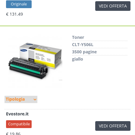
Originale
VEDI OFFERTA
€ 131.49
Toner
CLT-Y506L
3500 pagine
giallo
Evostore.it
Compatibile
VEDI OFFERTA
€ 19.86