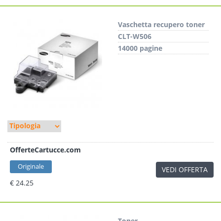
Vaschetta recupero toner
CLT-W506
14000 pagine
OfferteCartucce.com
Originale
VEDI OFFERTA
€ 24.25
Toner