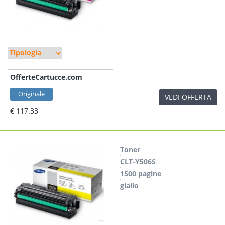
OfferteCartucce.com
Originale
VEDI OFFERTA
€ 117.33
Toner
CLT-Y506S
1500 pagine
giallo