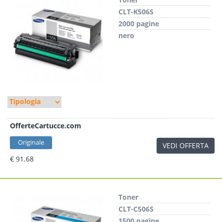
CLT-K506S
2000 pagine
nero
OfferteCartucce.com
Originale
VEDI OFFERTA
€ 91.68
Toner
CLT-C506S
1500 pagine