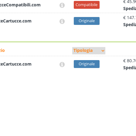
€ 45.9
cceCompatibili.com
Compatibile
Sped
i
€ 147
teCartucce.com
Originale
Sped
i
io
€ 80.7
teCartucce.com
Originale
Sped
i