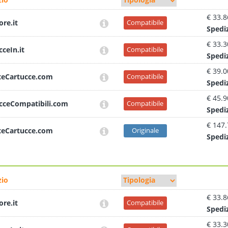
€ 33.8
ore.it
Compatibile
Sped
i
€ 33.3
cceIn.it
Compatibile
Sped
i
€ 39.0
teCartucce.com
Compatibile
Sped
i
€ 45.9
cceCompatibili.com
Compatibile
Sped
i
€ 147
teCartucce.com
Originale
Sped
i
io
€ 33.8
ore.it
Compatibile
Sped
i
€ 33.3