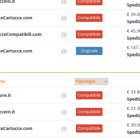
cceIn.it
Compatibile
Sped
i
€ 39.0
teCartucce.com
Compatibile
Sped
i
€ 45.9
cceCompatibili.com
Compatibile
Sped
i
€ 147
teCartucce.com
Originale
Sped
i
io
€ 33.8
ore.it
Compatibile
Sped
i
€ 33.3
cceIn.it
Compatibile
Sped
i
€ 39.0
teCartucce.com
Compatibile
Sped
i