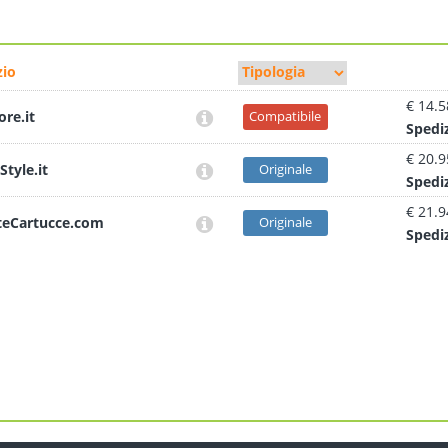
io
€ 14.5
ore.it
Compatibile
Sped
i
€ 20.9
Style.it
Originale
Sped
i
€ 21.9
teCartucce.com
Originale
Sped
i