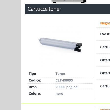
Cartucce toner
Negoz
Evost
Cartu
Offer
Offer
Tipo
Toner
Codice:
CLT-K809S
Cartu
Resa:
20000 pagine
Colore:
nero
Negoz