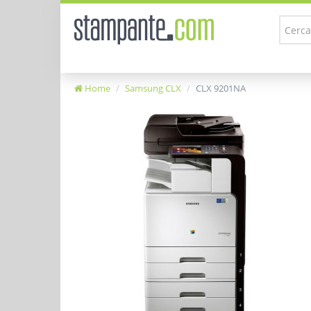
Home
Samsung CLX
CLX 9201NA