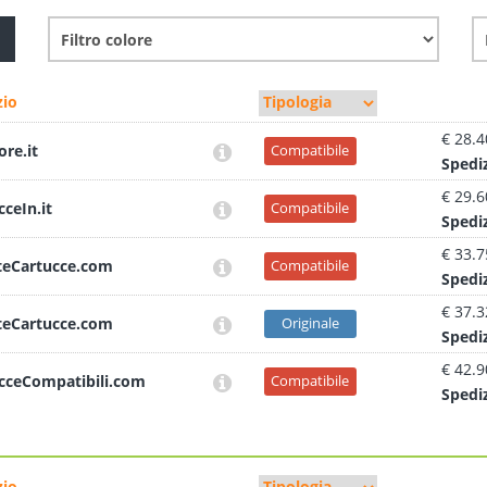
io
€ 28.4
ore.it
Compatibile
Sped
i
€ 29.6
cceIn.it
Compatibile
Sped
i
€ 33.7
teCartucce.com
Compatibile
Sped
i
€ 37.3
teCartucce.com
Originale
Sped
i
€ 42.9
cceCompatibili.com
Compatibile
Sped
i
io