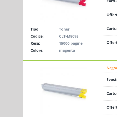
Cartu
Offer
Cartu
Tipo
Toner
Codice:
CLT-M809S
Offer
Resa:
15000 pagine
Colore:
magenta
Negoz
Evost
Cartu
Offer