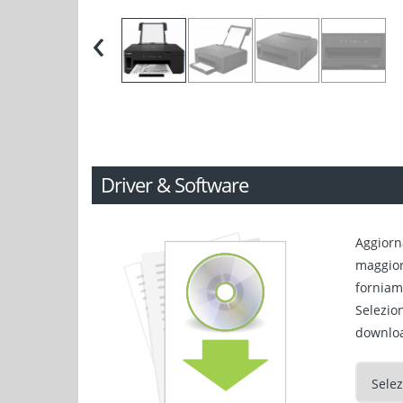
‹
Driver & Software
Aggiorn
maggiori
forniamo
Selezio
downlo