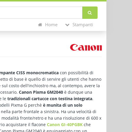
Home
Stampanti
mpante CISS monocromatica
con possibilità di
ncetto di base è quello di servire gli utenti che hanno
sul costo dell'inchiostro ma, al contempo, avere la
ecessario.
Canon Pixma GM2040
è dunque una
e le
tradizionali cartucce con testina integrata
.
modelli Pixma G perchè
è munita di un solo
 nella parte frontale a sinistra. Ha una velocità di
 modalità fronte/retro e ha una risoluzione di 600 x
io acquistare il flacone
Canon GI-40PGBK
che
 Canon Pixma GM2040 è equipaggiato con un