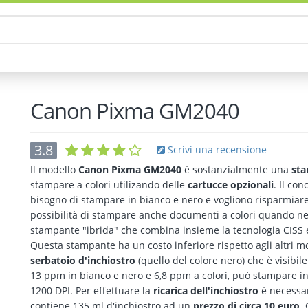
Canon Pixma GM2040
3.8
Scrivi una recensione
Il modello
Canon Pixma GM2040
è sostanzialmente una
sta
stampare a colori utilizando delle
cartucce opzionali
. Il co
bisogno di stampare in bianco e nero e vogliono risparmiare 
possibilità di stampare anche documenti a colori quando n
stampante "ibrida" che combina insieme la tecnologia CISS 
Questa stampante ha un costo inferiore rispetto agli altri 
serbatoio d'inchiostro
(quello del colore nero) che è visibile
13 ppm in bianco e nero e 6,8 ppm a colori, può stampare in
1200 DPI. Per effettuare la
ricarica dell'inchiostro
è necessar
contiene 135 ml d'inchiostro ad un
prezzo di circa 10 euro
.