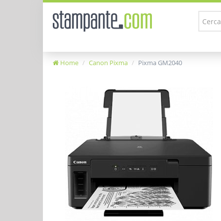
Home
Canon Pixma
Pixma GM2040