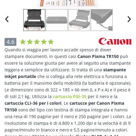
‹
›
4.6
Quando si viaggia per lavoro accade spesso di dover
stampare documenti, in questi casi
Canon Pixma TR150
può
essere la soluzione giusta per avere al seguito una stampante
leggera e semplice da utilizzare. Si tratta di una
stampante
inkjet portatile
che si collega alla rete elettrica o funziona a
batteria per il massimo della mobilità (la batteria è opzionale).
Le dimensioni sono di 322 × 185 × 66 mm (L x P x A) e il peso è
di soli 2,1 kg. Utilizza la
cartuccia PGI-35
per il nero e la
cartuccia CLI-36 per i colori
. Le
cartucce per Canon Pixma
TR150
sono del tipo con testina di stampa integrata e hanno
una resa di 190 pagine per il nero e 250 pagine per i colori. La
risoluzione di stampa è di 4.800 x 1.200 dpi e la velocità è di 9
pagine/minuto in bianco e nero e 5,5 pagine/minuto a colori.