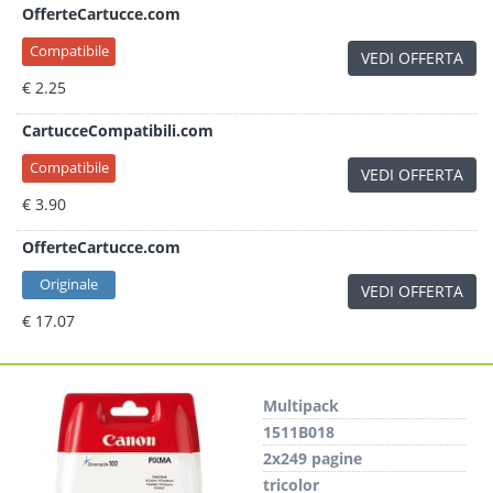
OfferteCartucce.com
Compatibile
VEDI OFFERTA
€ 2.25
CartucceCompatibili.com
Compatibile
VEDI OFFERTA
€ 3.90
OfferteCartucce.com
Originale
VEDI OFFERTA
€ 17.07
Multipack
1511B018
2x249 pagine
tricolor