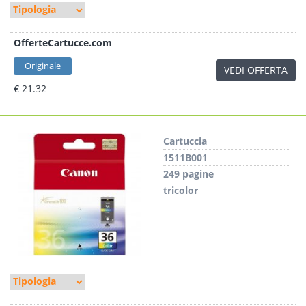
OfferteCartucce.com
Originale
VEDI OFFERTA
€ 21.32
Cartuccia
1511B001
249 pagine
tricolor