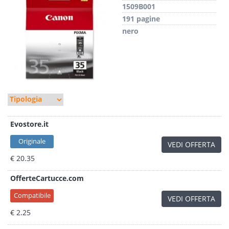
1509B001
191 pagine
nero
Evostore.it
Originale
VEDI OFFERTA
€ 20.35
OfferteCartucce.com
Compatibile
VEDI OFFERTA
€ 2.25