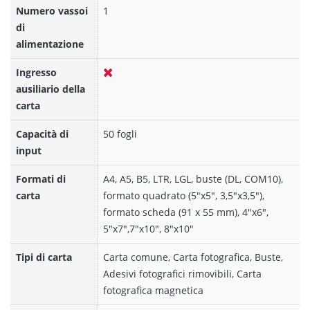
Numero vassoi
1
di
alimentazione
Ingresso
ausiliario della
carta
Capacità di
50 fogli
input
Formati di
A4, A5, B5, LTR, LGL, buste (DL, COM10),
carta
formato quadrato (5"x5", 3,5"x3,5"),
formato scheda (91 x 55 mm), 4"x6",
5"x7",7"x10", 8"x10"
Tipi di carta
Carta comune, Carta fotografica, Buste,
Adesivi fotografici rimovibili, Carta
fotografica magnetica