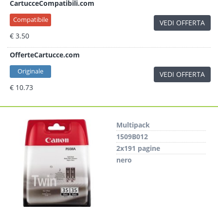
CartucceCompatibili.com
Compatibile
VEDI OFFERTA
€ 3.50
OfferteCartucce.com
Originale
VEDI OFFERTA
€ 10.73
Multipack
1509B012
2x191 pagine
nero