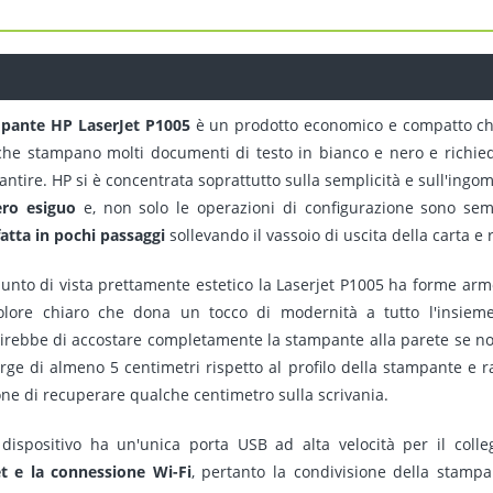
pante HP LaserJet P1005
è un prodotto economico e compatto che 
 che stampano molti documenti di testo in bianco e nero e richie
antire. HP si è concentrata soprattutto sulla semplicità e sull'ing
ero esiguo
e, non solo le operazioni di configurazione sono se
fatta in pochi passaggi
sollevando il vassoio di uscita della carta e
unto di vista prettamente estetico la Laserjet P1005 ha forme armo
lore chiaro che dona un tocco di modernità a tutto l'insieme.
irebbe di accostare completamente la stampante alla parete se no
rge di almeno 5 centimetri rispetto al profilo della stampante 
one di recuperare qualche centimetro sulla scrivania.
dispositivo ha un'unica porta USB ad alta velocità per il col
t e la connessione Wi-Fi
, pertanto la condivisione della stamp