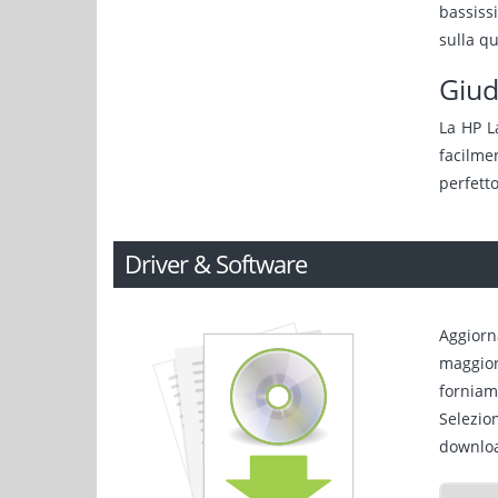
bassiss
sulla qu
Giud
La HP L
facilme
perfetto
Driver & Software
Aggiorn
maggiori
forniamo
Selezio
downlo