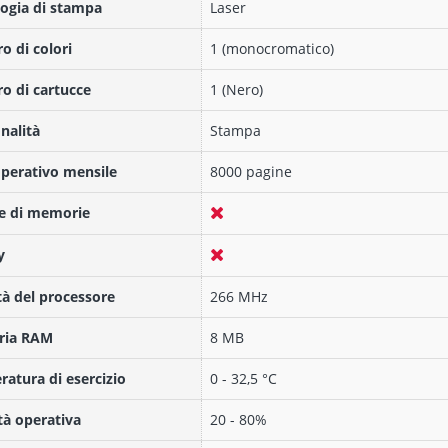
ogia di stampa
Laser
 di colori
1 (monocromatico)
 di cartucce
1 (Nero)
nalità
Stampa
operativo mensile
8000 pagine
e di memorie
y
tà del processore
266 MHz
ia RAM
8 MB
atura di esercizio
0 - 32,5 °C
à operativa
20 - 80%