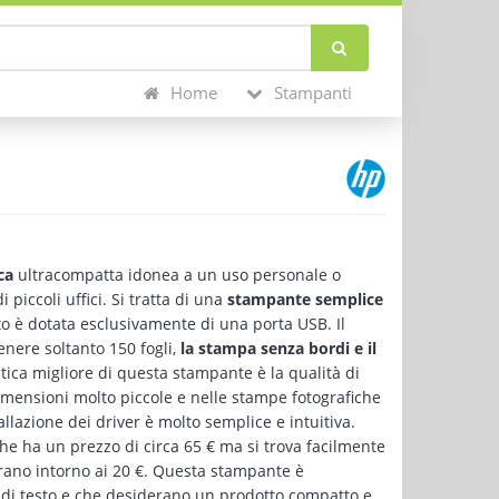
Home
Stampanti
ca
ultracompatta idonea a un uso personale o
 piccoli uffici. Si tratta di una
stampante semplice
o è dotata esclusivamente di una porta USB. Il
enere soltanto 150 fogli,
la stampa senza bordi e il
tica migliore di questa stampante è la qualità di
dimensioni molto piccole e nelle stampe fotografiche
allazione dei driver è molto semplice e intuitiva.
che ha un prezzo di circa 65 € ma si trova facilmente
girano intorno ai 20 €. Questa stampante è
di testo e che desiderano un prodotto compatto e