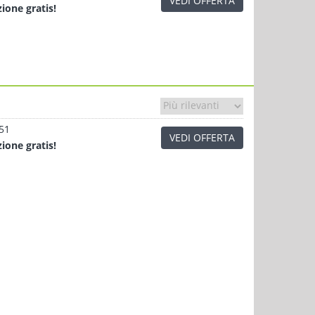
VEDI OFFERTA
zione
gratis!
.51
VEDI OFFERTA
zione
gratis!