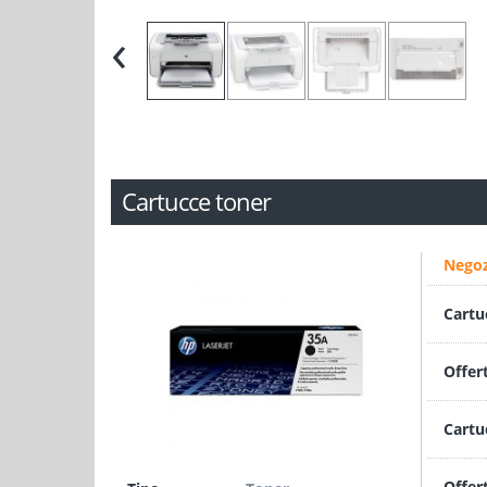
‹
Cartucce toner
Negoz
Cartu
Offer
Cartu
Offer