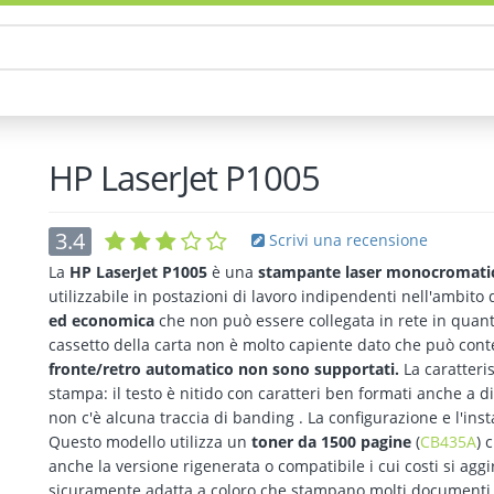
HP LaserJet P1005
3.4
Scrivi una recensione
La
HP LaserJet P1005
è una
stampante laser monocromati
utilizzabile in postazioni di lavoro indipendenti nell'ambito di
ed economica
che non può essere collegata in rete in quant
cassetto della carta non è molto capiente dato che può cont
fronte/retro automatico non sono supportati.
La caratteris
stampa: il testo è nitido con caratteri ben formati anche a 
non c'è alcuna traccia di banding . La configurazione e l'inst
Questo modello utilizza un
toner da 1500 pagine
(
CB435A
) 
anche la versione rigenerata o compatibile i cui costi si ag
sicuramente adatta a coloro che stampano molti documenti 