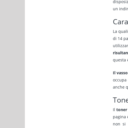
disposi
un indi
Cara
La qual
di 14 p
utilizza
risulta
questa 
Il vasso
occupa c
anche qu
Tone
Il
toner
pagina 
non si 