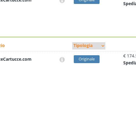
Sped
i
io
€ 174
teCartucce.com
Originale
Sped
i