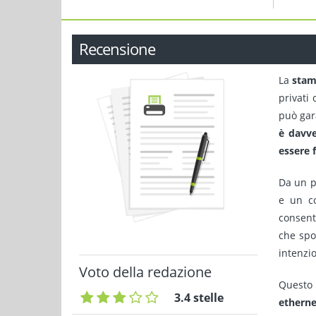
Recensione
La
stam
privati
può gar
è davv
essere 
Da un p
e un co
consent
che spo
intenzi
Voto della redazione
Questo 
3.4 stelle
etherne