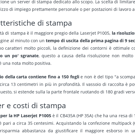
zione un server di stampa dedicato allo scopo. La scelta di limitar
rizzo di impiego prettamente personale o per postazioni di lavoro a
tteristiche di stampa
ità di stampa è il maggiore pregio della Laserjet P1005,
la risoluzi
agine al minuto con un
tempo di uscita della prima pagina di 9 se
no caratteri molto piccoli, la definizione dei contorni è ottimale c
no un po' sgranate
, questo a causa della risoluzione non molto
è una nota molto positiva.
io della carta contiene fino a 150 fogli
e non è del tipo "a scomp
irca 13 centimetri in più in profondità. Il vassoio di raccolta è p
esto, si estende sulla la parte frontale ruotando di 180 gradi verso
r e costi di stampa
 per la HP Laserjet P1005
è il CB435A (HP 35A) che ha una resa di 1
è pari a circa 35 centesimi. Acquistando la confezione multipack 
risparmia abbastanza da giustificare il maggiore esborso in un'