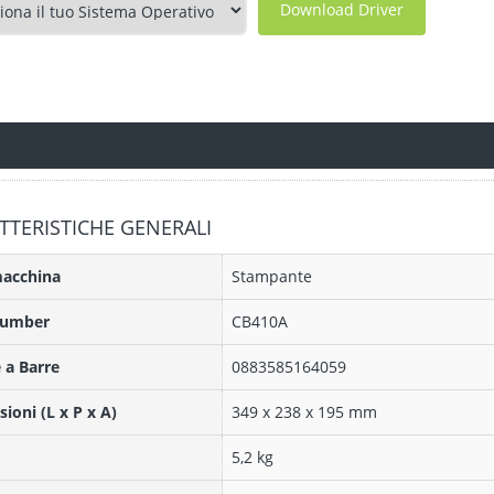
Download Driver
TTERISTICHE GENERALI
macchina
Stampante
Number
CB410A
 a Barre
0883585164059
ioni (L x P x A)
349 x 238 x 195 mm
5,2 kg