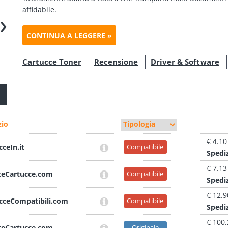
affidabile.
›
CONTINUA A LEGGERE »
Cartucce Toner
Recensione
Driver & Software
io
€ 4.10
cceIn.it
Compatibile
Sped
i
€ 7.13
teCartucce.com
Compatibile
Sped
i
€ 12.9
cceCompatibili.com
Compatibile
Sped
i
€ 100
teCartucce.com
Originale