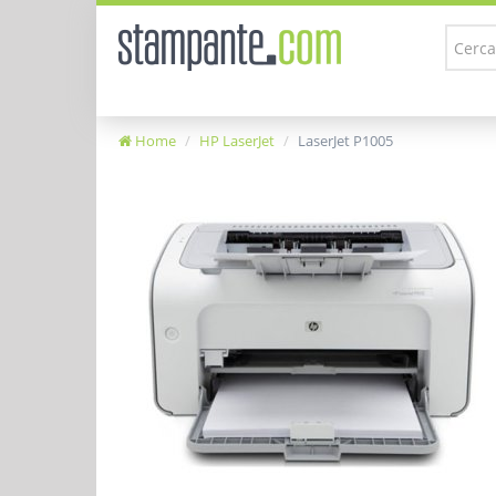
Home
HP LaserJet
LaserJet P1005