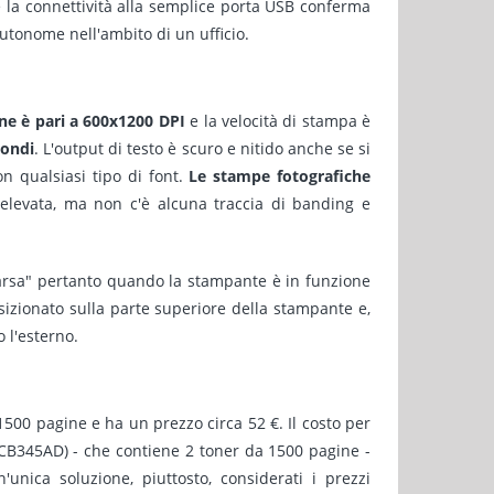
e la connettività alla semplice porta USB conferma
utonome nell'ambito di un ufficio.
one è pari a 600x1200 DPI
e la velocità di stampa è
condi
. L'output di testo è scuro e nitido anche se si
on qualsiasi tipo di font.
Le stampe fotografiche
 elevata, ma non c'è alcuna traccia di banding e
arsa" pertanto quando la stampante è in funzione
osizionato sulla parte superiore della stampante e,
 l'esterno.
500 pagine e ha un prezzo circa 52 €. Il costo per
(CB345AD) - che contiene 2 toner da 1500 pagine -
unica soluzione, piuttosto, considerati i prezzi