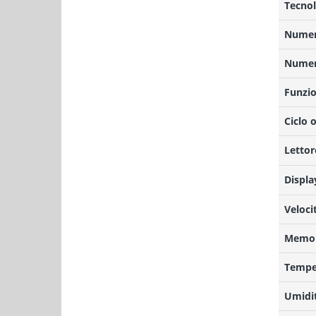
Tecnol
Numero
Numero
Funzio
Ciclo 
Lettor
Displa
Veloci
Memor
Temper
Umidit