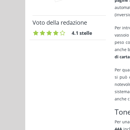
pagine 
automat
(inversi
Voto della redazione
Per int
4.1 stelle
vassoio 
peso co
anche bu
di carta
Per qua
si può 
notevol
sistema
anche c
Tone
Per una
44A
incl