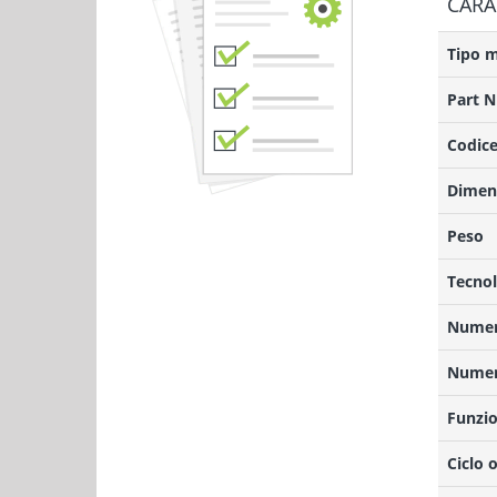
CARA
Tipo 
Part 
Codice
Dimens
Peso
Tecnol
Numero
Numero
Funzio
Ciclo 