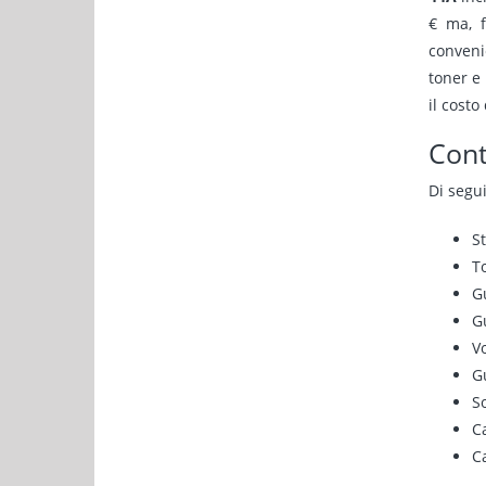
€ ma, f
convenie
toner e 
il costo
Cont
Di segui
S
To
G
Gu
V
G
S
C
C