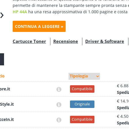
permette di mantenere la stampante sempre pronta senza ecc
›
HP 44A
ha una resa approssimativa di 1.000 pagine e costa c
CONTINUA A LEGGERE »
Cartucce Toner
Recensione
Driver & Software
io
€ 6.88
ore.it
Compatibile
Sped
i
€ 14.1
Style.it
Originale
Sped
i
€ 4.50
cceIn.it
Compatibile
Sped
i