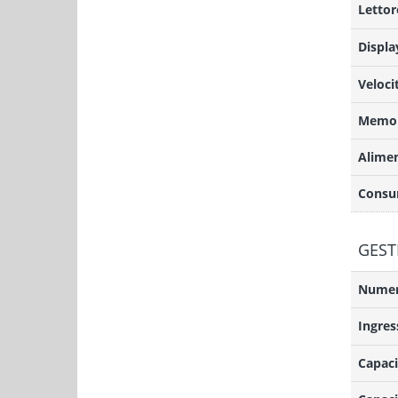
Lettor
Displa
Veloci
Memor
Alime
Consu
GEST
Numero
Ingres
Capaci