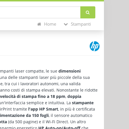
Home
Stampanti
ampanti laser compatte, le sue
dimensioni
na delle stampanti laser più piccole della sua
e, tra cui i lavoratori autonomi, una valida
anno costi di stampa elevati. Nonostante le ridotte
velocità di stampa fino a 18 ppm
,
doppia
un'interfaccia semplice e intuitiva. La
stampante
irPrint tramite
l'app HP Smart
, in più è certificata
limentazione da 150 fogli
, il sensore automatico
otta
(da 500 pagine) e il Wi-Fi Direct. Un altro
risparmio energetico
HP Auto-on/Auto-off
che