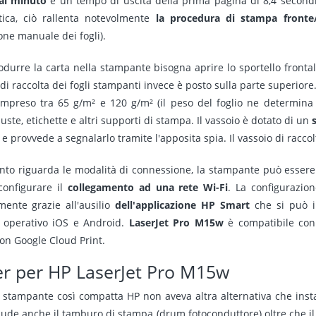
al minuto
e un tempo di uscita della prima pagina di 8,4 secondi
ica, ciò rallenta notevolmente
la procedura di stampa fronte
one manuale dei fogli).
rodurre la carta nella stampante bisogna aprire lo sportello fronta
di raccolta dei fogli stampanti invece è posto sulla parte superiore
mpreso tra 65 g/m² e 120 g/m² (il peso del foglio ne determina 
ste, etichette e altri supporti di stampa. Il vassoio è dotato di un
e provvede a segnalarlo tramite l'apposita spia. Il vassoio di racco
nto riguarda le modalità di connessione, la stampante può esser
configurare il
collegamento ad una rete Wi-Fi
. La configurazio
mente grazie all'ausilio
dell'applicazione HP Smart
che si può in
 operativo iOS e Android.
LaserJet Pro M15w
è compatibile con 
on Google Cloud Print.
r per HP LaserJet Pro M15w
 stampante così compatta HP non aveva altra alternativa che inst
ude anche il tamburo di stampa (drum fotoconduttore) oltre che il 