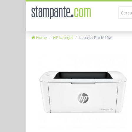
Home
HP LaserJet
LaserJet Pro M15w