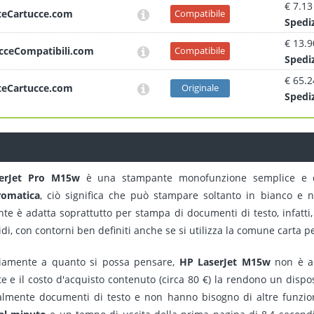
€ 7.13
teCartucce.com
Compatibile
Sped
i
€ 13.9
cceCompatibili.com
Compatibile
Sped
i
€ 65.2
teCartucce.com
Originale
Sped
i
erJet Pro M15w
è una stampante monofunzione semplice e d
omatica
, ciò significa che può stampare soltanto in bianco e 
te è adatta soprattutto per stampa di documenti di testo, infatti,
tidi, con contorni ben definiti anche se si utilizza la comune carta p
iamente a quanto si possa pensare,
HP LaserJet M15w
non è ad
e e il costo d'acquisto contenuto (circa 80 €) la rendono un dispo
almente documenti di testo e non hanno bisogno di altre funzio