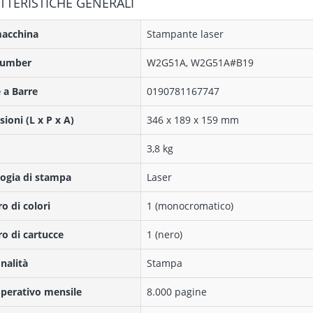
TTERISTICHE GENERALI
macchina
Stampante laser
Number
W2G51A, W2G51A#B19
 a Barre
0190781167747
ioni (L x P x A)
346 x 189 x 159 mm
3,8 kg
ogia di stampa
Laser
 di colori
1 (monocromatico)
 di cartucce
1 (nero)
nalità
Stampa
operativo mensile
8.000 pagine