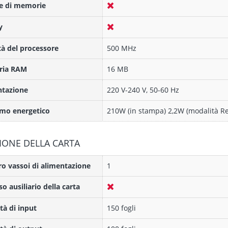
e di memorie
y
tà del processore
500 MHz
ia RAM
16 MB
ntazione
220 V-240 V, 50-60 Hz
mo energetico
210W (in stampa) 2,2W (modalità Re
IONE DELLA CARTA
 vassoi di alimentazione
1
so ausiliario della carta
tà di input
150 fogli