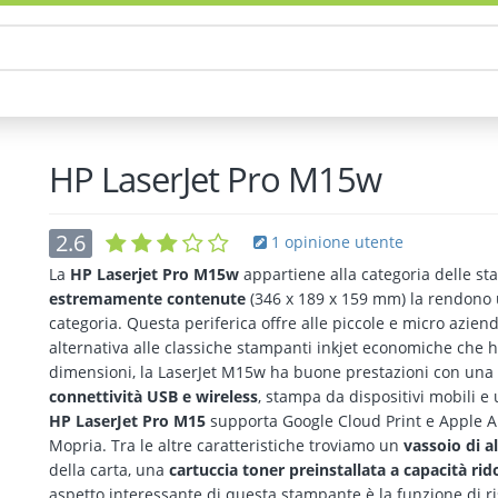
HP LaserJet Pro M15w
2.6
1 opinione utente
La
HP Laserjet Pro M15w
appartiene alla categoria delle st
estremamente contenute
(346 x 189 x 159 mm) la rendono u
categoria. Questa periferica offre alle piccole e micro aziend
alternativa alle classiche stampanti inkjet economiche che h
dimensioni, la LaserJet M15w ha buone prestazioni con una
connettività USB e wireless
, stampa da dispositivi mobili e 
HP LaserJet Pro M15
supporta Google Cloud Print e Apple A
Mopria. Tra le altre caratteristiche troviamo un
vassoio di a
della carta, una
cartuccia toner preinstallata a capacità rid
aspetto interessante di questa stampante è la funzione di 