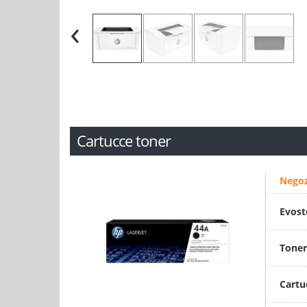
‹
Cartucce toner
Negoz
Evost
Toner
Cartu