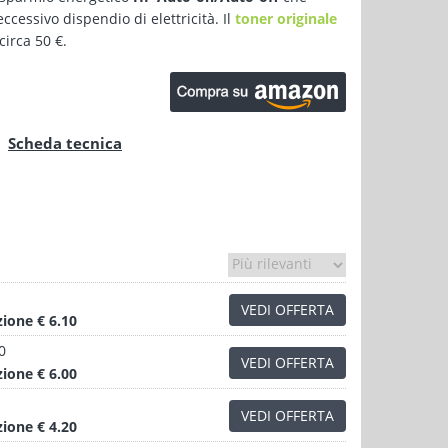
essivo dispendio di elettricità. Il
toner originale
irca 50 €.
Scheda tecnica
VEDI OFFERTA
zione
€ 6.10
0
VEDI OFFERTA
zione
€ 6.00
VEDI OFFERTA
zione
€ 4.20