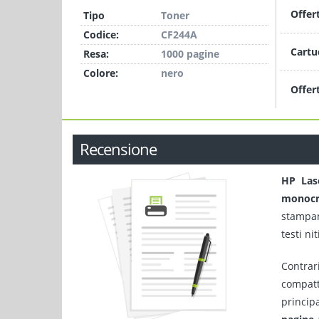
Offer
Tipo
Toner
Codice:
CF244A
Cartu
Resa:
1000 pagine
Colore:
nero
Offer
Recensione
HP Las
monocr
stampan
testi ni
Contrar
compatt
princip