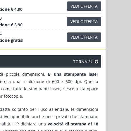
VEDI OFFERTA
zione
€ 4.90
0
VEDI OFFERTA
zione
€ 5.90
4
VEDI OFFERTA
zione
gratis!
TORNA SU
i piccole dimensioni.
E' una stampante laser
nero a una risoluzione di 600 x 600 dpi. Questa
 come tutte le stampanti laser, riesce a stampare
er fotocopie.
atta soltanto per l'uso aziendale, le dimensioni
sitivo appetibile anche per i privati che stampano
nalità. HP dichiara una
velocità di stampa di 18