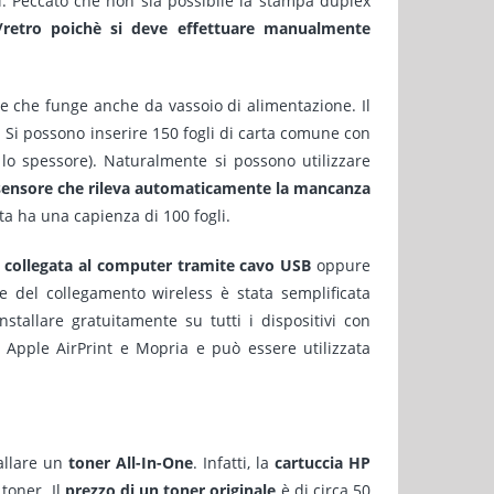
. Peccato che non sia possibile la stampa duplex
/retro poichè si deve effettuare manualmente
le che funge anche da vassoio di alimentazione. Il
. Si possono inserire 150 fogli di carta comune con
lo spessore). Naturalmente si possono utilizzare
sensore che rileva automaticamente la mancanza
lta ha una capienza di 100 fogli.
e
collegata al computer tramite cavo USB
oppure
ne del collegamento wireless è stata semplificata
stallare gratuitamente su tutti i dispositivi con
Apple AirPrint e Mopria e può essere utilizzata
allare un
toner All-In-One
. Infatti, la
cartuccia HP
toner. Il
prezzo di un toner originale
è di circa 50