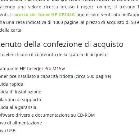
acendo una veloce ricerca presso i negozi online, si trovano 
nti. Il
prezzo del toner HP CF244A
può essere verificato nell'app
ha una resa indicativa di 1000 pagine, al prezzo di acquisto di 50 e
 della carta.
enuto della confezione di acquisto
to elenchiamo il contenuto della scatola di acquisto:
tampante HP LaserJet Pro M15w
ner preinstallato a capacità ridotta (circa 500 pagine)
uida rapida
ida di installazione
olantino di supporto
uida alla garanzia
oftware drivers e documentazione su CD-ROM
avo di alimentazione
avo USB