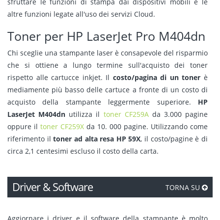
sfruttare le funzioni di stampa dai dispositivi mobili e le
altre funzioni legate all'uso dei servizi Cloud.
Toner per HP LaserJet Pro M404dn
Chi sceglie una stampante laser è consapevole del risparmio
che si ottiene a lungo termine sull'acquisto dei toner
rispetto alle cartucce inkjet. Il
costo/pagina di un toner
è
mediamente più basso delle cartuce a fronte di un costo di
acquisto della stampante leggermente superiore.
HP
LaserJet M404dn
utilizza il
toner CF259A
da 3.000 pagine
oppure il
toner CF259X
da 10. 000 pagine. Utilizzando come
riferimento il
toner ad alta resa HP 59X
, il costo/pagine è di
circa 2,1 centesimi escluso il costo della carta.
Driver & Software
TORNA SU
Aggiornare i driver e il software della stampante è molto