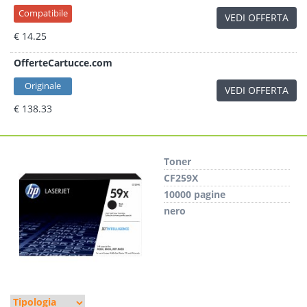
Compatibile
VEDI OFFERTA
€ 14.25
OfferteCartucce.com
Originale
VEDI OFFERTA
€ 138.33
Toner
CF259X
10000 pagine
nero