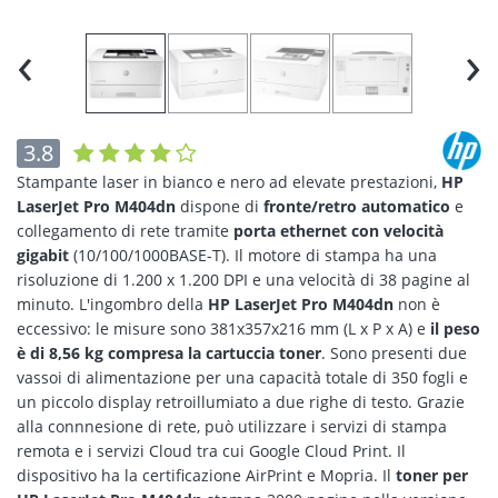
‹
›
3.8
Stampante laser in bianco e nero ad elevate prestazioni,
HP
LaserJet Pro M404dn
dispone di
fronte/retro automatico
e
collegamento di rete tramite
porta ethernet con velocità
gigabit
(10/100/1000BASE-T). Il motore di stampa ha una
risoluzione di 1.200 x 1.200 DPI e una velocità di 38 pagine al
minuto. L'ingombro della
HP LaserJet Pro M404dn
non è
eccessivo: le misure sono 381x357x216 mm (L x P x A) e
il peso
è di 8,56 kg compresa la cartuccia toner
. Sono presenti due
vassoi di alimentazione per una capacità totale di 350 fogli e
un piccolo display retroillumiato a due righe di testo. Grazie
alla connnesione di rete, può utilizzare i servizi di stampa
remota e i servizi Cloud tra cui Google Cloud Print. Il
dispositivo ha la certificazione AirPrint e Mopria. Il
toner per