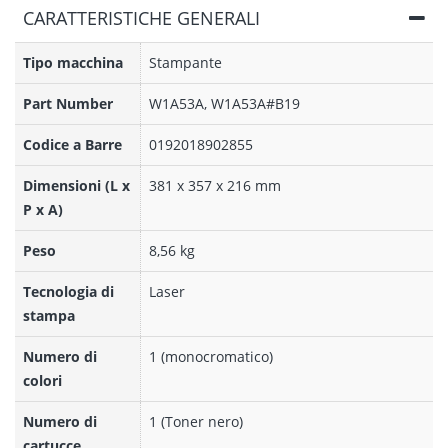
CARATTERISTICHE GENERALI
Tipo macchina
Stampante
Part Number
W1A53A, W1A53A#B19
Codice a Barre
0192018902855
Dimensioni (L x
381 x 357 x 216 mm
P x A)
Peso
8,56 kg
Tecnologia di
Laser
stampa
Numero di
1 (monocromatico)
colori
Numero di
1 (Toner nero)
cartucce