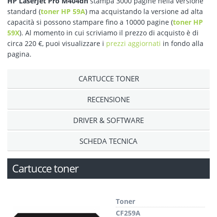
HP LaserJet Pro M404dn
stampa 3000 pagine nella versione
standard (
toner HP 59A
) ma acquistando la versione ad alta
capacità si possono stampare fino a 10000 pagine (
toner HP
59X
). Al momento in cui scriviamo il prezzo di acquisto è di
circa 220 €, puoi visualizzare i
prezzi aggiornati
in fondo alla
pagina.
CARTUCCE TONER
RECENSIONE
DRIVER & SOFTWARE
SCHEDA TECNICA
Cartucce toner
Toner
CF259A