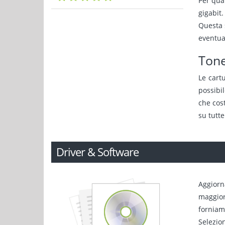
Per qua
gigabit
Questa s
eventual
Tone
Le cart
possibil
che cost
su tutte
Driver & Software
Aggiorn
maggiori
forniamo
Selezio