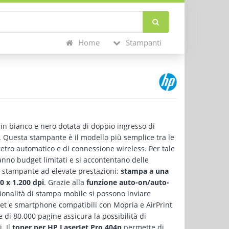
Home
Stampanti
in bianco e nero dotata di doppio ingresso di
. Questa stampante è il modello più semplice tra le
retro automatico e di connessione wireless. Per tale
 hanno budget limitati e si accontentano delle
tampante ad elevate prestazioni:
stampa a una
00 x 1.200 dpi
. Grazie alla
funzione auto-on/auto-
ionalità di stampa mobile si possono inviare
let e smartphone compatibili con Mopria e AirPrint
le di 80.000 pagine assicura la possibilità di
. Il
toner per HP LaserJet Pro 404n
permette di