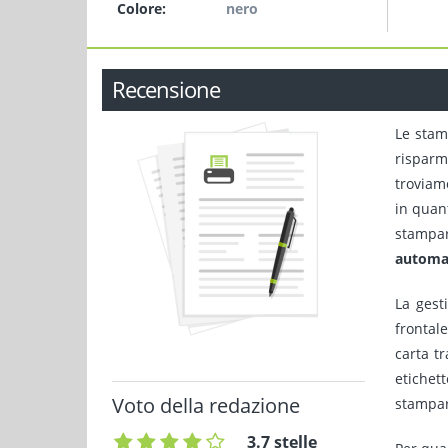
Colore:
nero
Recensione
Le stam
risparm
troviamo
in quan
stampar
automa
La gest
frontale
carta tr
etichett
Voto della redazione
stampar
3.7 stelle