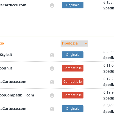
€ 138
teCartucce.com
Originale
Sped
i
io
€ 25.9
Style.it
Originale
Sped
i
€ 11.0
cceIn.it
Compatibile
Sped
i
€ 17.2
teCartucce.com
Compatibile
Sped
i
€ 19.9
cceCompatibili.com
Compatibile
Sped
i
€ 289
teCartucce.com
Originale
Sped
i