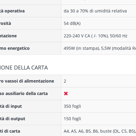
à operativa
da 30 a 70% di umidità relativa
osità
54 dB(A)
ntazione
220-240 V CA ( /- 10%), 50/60 Hz
mo energetico
495W (in stampa), 5,5W (modalità Re
IONE DELLA CARTA
 vassoi di alimentazione
2
so ausiliario della carta
tà di input
350 fogli
tà di output
150 fogli
i di carta
A4, A5, A6, B5, B6, buste (DL, C5, B5)