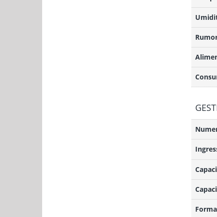
Umidit
Rumor
Alime
Consu
GEST
Numero
Ingres
Capaci
Capaci
Format