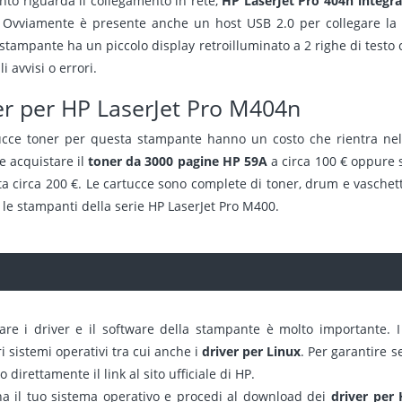
nto riguarda il collegamento in rete,
HP LaserJet Pro 404n integr
. Ovviamente è presente anche un host USB 2.0 per collegare la 
tampante ha un piccolo display retroilluminato a 2 righe di testo c
i avvisi o errori.
r per HP LaserJet Pro M404n
ucce toner per questa stampante hanno un costo che rientra nella
e acquistare il
toner da 3000 pagine HP 59A
a circa 100 € oppure s
a circa 200 €. Le cartucce sono complete di toner, drum e vaschetta
 le stampanti della serie HP LaserJet Pro M400.
are i driver e il software della stampante è molto importante. I
 sistemi operativi tra cui anche i
driver per Linux
. Per garantire 
 direttamente il link al sito ufficiale di HP.
na il tuo sistema operativo e procedi al download dei
driver per