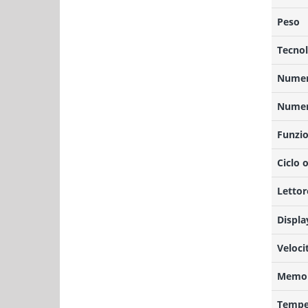
Peso
Tecnol
Numero
Numero
Funzio
Ciclo 
Lettor
Displa
Veloci
Memor
Temper