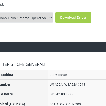
ad.
Download Driver
TTERISTICHE GENERALI
macchina
Stampante
Number
W1A52A, W1A52A#B19
 a Barre
0192018895096
ioni (L x P x A)
381 x 357 x 216 mm