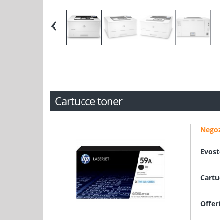
‹
Cartucce toner
Negoz
Evost
Cartu
Offer