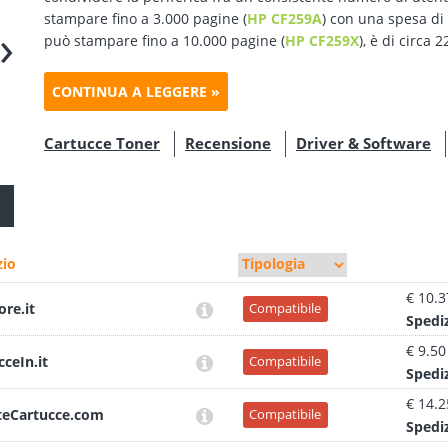
stampare fino a 3.000 pagine (
HP CF259A
) con una spesa di 
›
può stampare fino a 10.000 pagine (
HP CF259X
), è di circa 2
CONTINUA A LEGGERE »
Cartucce Toner
Recensione
Driver & Software
io
€ 10.3
ore.it
Compatibile
Sped
i
€ 9.50
cceIn.it
Compatibile
Sped
i
€ 14.2
teCartucce.com
Compatibile
Sped
i