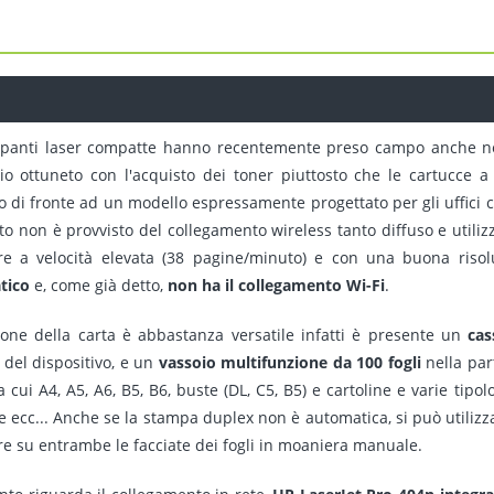
panti laser compatte hanno recentemente preso campo anche nell'
io ottuneto con l'acquisto dei toner piuttosto che le cartucce a g
 di fronte ad un modello espressamente progettato per gli uffici ch
to non è provvisto del collegamento wireless tanto diffuso e utiliz
e a velocità elevata (38 pagine/minuto) e con una buona risol
tico
e, come già detto,
non ha il collegamento Wi-Fi
.
ione della carta è abbastanza versatile infatti è presente un
cas
 del dispositivo, e un
vassoio multifunzione da 100 fogli
nella part
a cui A4, A5, A6, B5, B6, buste (DL, C5, B5) e cartoline e varie tipolo
e ecc... Anche se la stampa duplex non è automatica, si può utilizza
e su entrambe le facciate dei fogli in moaniera manuale.