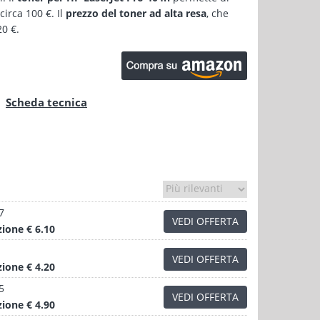
circa 100 €. Il
prezzo del toner ad alta resa
, che
20 €.
Scheda tecnica
7
VEDI OFFERTA
zione
€ 6.10
VEDI OFFERTA
zione
€ 4.20
5
VEDI OFFERTA
zione
€ 4.90