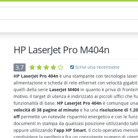
HP LaserJet Pro M404n
3.7
Scrivi una recensione
HP LaserJet Pro 404n
è una stampante con tecnologia laser 
alimentazione e scheda di rete ethernet con velocità gigabit
quelli della serie
LaserJet M404
in quanto è priva di fronte/
motivo, il target di utenza è indirizzato ai piccoli uffici che
funzionalità di base.
HP LaserJet Pro 404n
è comunque una s
velocità di 38 pagine al minuto
e ha una
risoluzione di 1.2
off
permette un notevole risparmio energetico e con le funz
documenti in stampa da qualsiasi posizione utilizzando tab
oppure utilizzando
l'app HP Smart
. Il ciclo operativo mensi
condividere la periferica fra un consistente numero di utenti