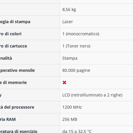
8,56 kg
ogia di stampa
Laser
 di colori
1 (monocromatico)
 di cartucce
1 (Toner nero)
nalità
Stampa
operativo mensile
80.000 pagine
e di memorie
y
LCD (retroilluminato a 2 righe)
tà del processore
1200 MHz
ia RAM
256 MB
atura di esercizio
da 15 a 32,5 °C