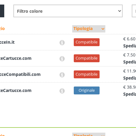
io
€ 6.60
cceIn.it
Compatibile
Sped
i
€ 7.50
teCartucce.com
Compatibile
Sped
i
€ 11.9
cceCompatibili.com
Compatibile
Sped
i
€ 38.9
teCartucce.com
Originale
Sped
i
io