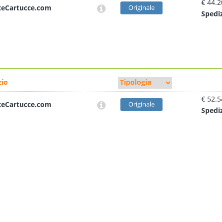
€ 44.2
teCartucce.com
Originale
Sped
i
io
€ 52.5
teCartucce.com
Originale
Sped
i