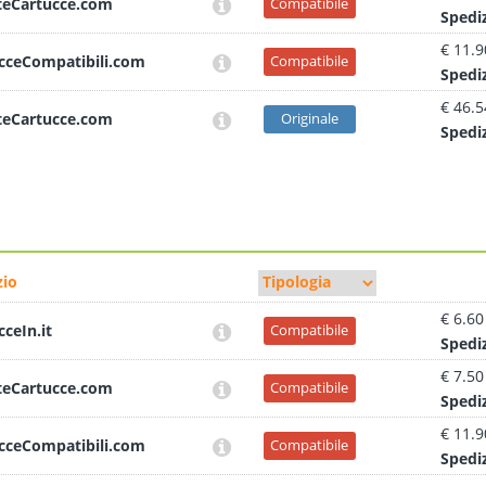
teCartucce.com
Compatibile
Sped
i
€ 11.9
cceCompatibili.com
Compatibile
Sped
i
€ 46.5
teCartucce.com
Originale
Sped
i
io
€ 6.60
cceIn.it
Compatibile
Sped
i
€ 7.50
teCartucce.com
Compatibile
Sped
i
€ 11.9
cceCompatibili.com
Compatibile
Sped
i