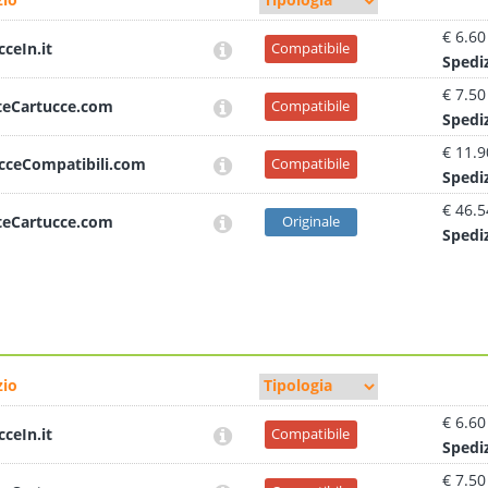
€ 6.60
cceIn.it
Compatibile
Sped
i
€ 7.50
teCartucce.com
Compatibile
Sped
i
€ 11.9
cceCompatibili.com
Compatibile
Sped
i
€ 46.5
teCartucce.com
Originale
Sped
i
io
€ 6.60
cceIn.it
Compatibile
Sped
i
€ 7.50