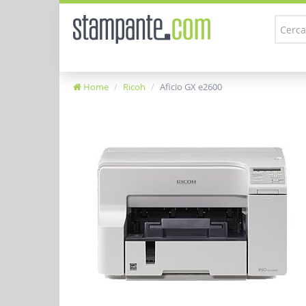
Home
Ricoh
Aficio GX e2600