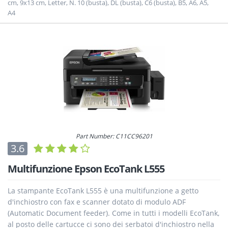
cm, 9x13 cm, Letter, N. 10 (busta), DL (busta), C6 (busta), B5, A6, A5,
A4
Part Number: C11CC96201
3.6
Multifunzione Epson EcoTank L555
La stampante EcoTank L555 è una multifunzione a getto
d'inchiostro con fax e scanner dotato di modulo ADF
(Automatic Document feeder). Come in tutti i modelli EcoTank,
al posto delle cartucce ci sono dei serbatoi d'inchiostro nella