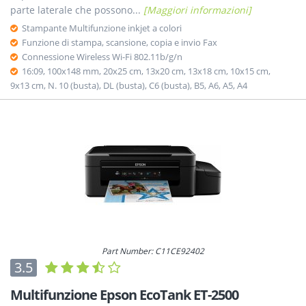
parte laterale che possono...
[Maggiori informazioni]
Stampante Multifunzione inkjet a colori
Funzione di stampa, scansione, copia e invio Fax
Connessione Wireless Wi-Fi 802.11b/g/n
16:09, 100x148 mm, 20x25 cm, 13x20 cm, 13x18 cm, 10x15 cm,
9x13 cm, N. 10 (busta), DL (busta), C6 (busta), B5, A6, A5, A4
Part Number: C11CE92402
3.5
Multifunzione Epson EcoTank ET-2500