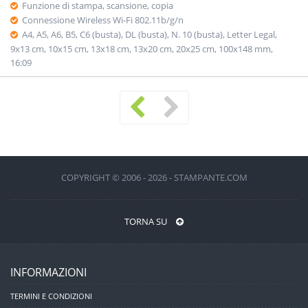
Funzione di stampa, scansione, copia
Connessione Wireless Wi-Fi 802.11b/g/n
A4, A5, A6, B5, C6 (busta), DL (busta), N. 10 (busta), Letter Legal,
9x13 cm, 10x15 cm, 13x18 cm, 13x20 cm, 20x25 cm, 100x148 mm,
16:09
COPYRIGHT © 2006 - 2026 - STAMPANTE.COM
TORNA SU
INFORMAZIONI
TERMINI E CONDIZIONI