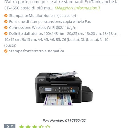
D'altra parte, come per le altre stampanti EcoTank, anche la
ET-4550 costa di più ma...
[Maggiori informazioni]
Stampante Multifunzione inkjet a colori
Funzione di stampa, scansione, copia e invio Fax
Connessione Wireless Wi-Fi 802.11b/g/n
Definito dall'utente, 100x148 mm, 20x25 cm, 13x20 cm, 13x18 cm,
10x15 cm, 9x13 cm, A4, A5, A6, B5, C6 (busta), DL (busta), N. 10
(busta)
Stampa fronte/retro automatica
Part Number: C11CE90402
3.5