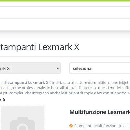
tampanti
Lexmark X
a di
stampanti Lexmark X
è indirizzata al settore dei multifunzione inkjet 
salingo che professionale. In base all'utenza di interesse questi modelli offr
vi più completi che integrano anche le funzioni di copia e fax con supporto
r esausti denominato
Return Program
. Per questo motivo, i toner sono disp
più
 hano un prezzo inferiore rispetto ai toner nuovi.
Multifunzione Lexmark
Stampante Multifunzione inkjet