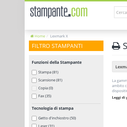
Home
Lexmark X
S
FILTRO STAMPANTI
Funzioni della Stampante
Stampa (81)
Scansione (81)
La gamm
ambito ca
Copia (0)
dispositi
Fax (35)
dei tone
Leggi di 
Lexmark e
Tecnologia di stampa
Getto d'inchiostro (50)
Laser (31)