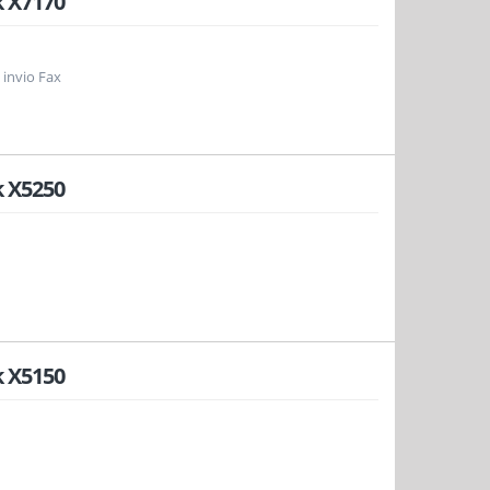
 X7170
 invio Fax
 X5250
 X5150